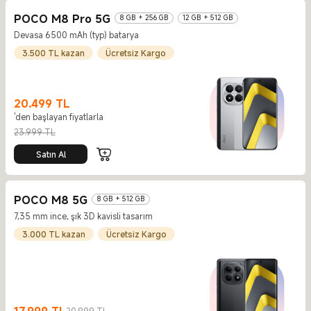
POCO M8 Pro 5G
8 GB + 256 GB
12 GB + 512 GB
Devasa 6500 mAh (typ) batarya
3.500 TL kazan
Ücretsiz Kargo
20.499
TL
'den başlayan fiyatlarla
Current Price TL20499
Piyasa fiyatı 23.999 TL
23.999 TL
Satın Al
POCO M8 5G
8 GB + 512 GB
7,35 mm ince, şık 3D kavisli tasarım
3.000 TL kazan
Ücretsiz Kargo