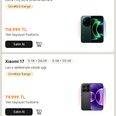
Ücretsiz Kargo
114.999
TL
Current Price TL114999
'den başlayan fiyatlarla
Satın Al
Xiaomi 17
12 GB + 256 GB
12 GB + 512 GB
Leica optikleriyle ustalık ışığı
Ücretsiz Kargo
79.999
TL
Current Price TL79999
'den başlayan fiyatlarla
Satın Al