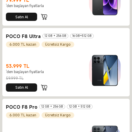
79.999
TL
Current Price TL79999
'den başlayan fiyatlarla
Satın Al
POCO F8 Ultra
12 GB + 256 GB
16 GB+512 GB
6.000 TL kazan
Ücretsiz Kargo
53.999
TL
'den başlayan fiyatlarla
Current Price TL53999
Piyasa fiyatı 59.999 TL
59.999 TL
Satın Al
POCO F8 Pro
12 GB + 256 GB
12 GB + 512 GB
6.000 TL kazan
Ücretsiz Kargo