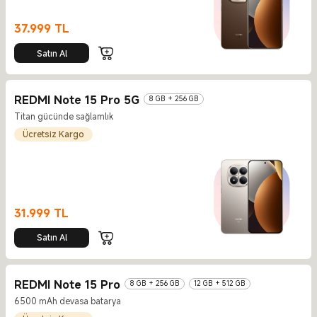
37.999
TL
Current Price TL37999
Satın Al
REDMI Note 15 Pro 5G
8 GB + 256 GB
Titan gücünde sağlamlık
Ücretsiz Kargo
31.999
TL
Current Price TL31999
Satın Al
REDMI Note 15 Pro
8 GB + 256 GB
12 GB + 512 GB
6500 mAh devasa batarya