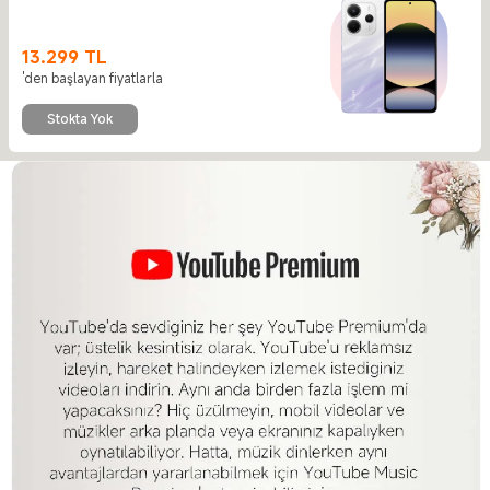
13.299
TL
Current Price TL13299
'den başlayan fiyatlarla
Stokta Yok