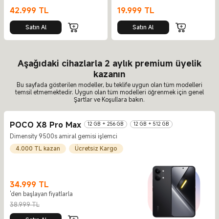
42.999
TL
19.999
TL
Current Price TL42999
Current Price TL19999
Satın Al
Satın Al
Aşağıdaki cihazlarla 2 aylık premium üyelik
kazanın
Bu sayfada gösterilen modeller, bu teklife uygun olan tüm modelleri
temsil etmemektedir. Uygun olan tüm modelleri öğrenmek için genel
Şartlar ve Koşullara bakın.
POCO X8 Pro Max
12 GB + 256 GB
12 GB + 512 GB
Dimensity 9500s amiral gemisi işlemci
4.000 TL kazan
Ücretsiz Kargo
34.999
TL
'den başlayan fiyatlarla
Current Price TL34999
Piyasa fiyatı 38.999 TL
38.999 TL