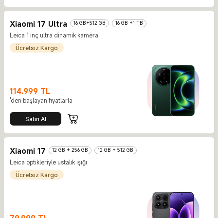
Xiaomi 17 Ultra
16 GB+512 GB
16 GB +1 TB
Leica 1 inç ultra dinamik kamera
Ücretsiz Kargo
114.999
TL
Current Price TL114999
'den başlayan fiyatlarla
Satın Al
Xiaomi 17
12 GB + 256 GB
12 GB + 512 GB
Leica optikleriyle ustalık ışığı
Ücretsiz Kargo