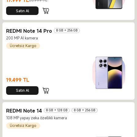
17.999
TL
20.999 TL
Current Price TL17999
Piyasa fiyatı 20.999 TL
Satın Al
REDMI Note 14 Pro
8 GB + 256 GB
200 MP AI kamera
Ücretsiz Kargo
19.499
TL
Current Price TL19499
Satın Al
REDMI Note 14
8 GB + 128 GB
8 GB + 256 GB
108 MP yapay zeka özellikli kamera
Ücretsiz Kargo