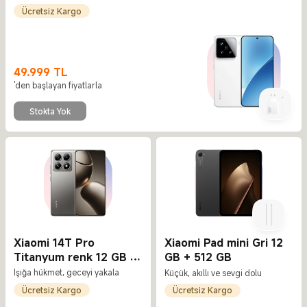
Ücretsiz Kargo
49.999
TL
Current Price TL49999
'den başlayan fiyatlarla
Stokta Yok
Xiaomi 14T Pro
Xiaomi Pad mini Gri 12
Titanyum renk 12 GB +
GB + 512 GB
512 GB
Işığa hükmet, geceyi yakala
Küçük, akıllı ve sevgi dolu
Ücretsiz Kargo
Ücretsiz Kargo