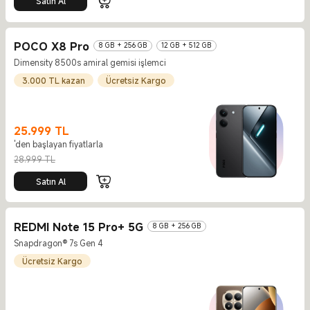
Satın Al
POCO X8 Pro
8 GB + 256 GB
12 GB + 512 GB
Dimensity 8500s amiral gemisi işlemci
3.000 TL kazan
Ücretsiz Kargo
25.999
TL
'den başlayan fiyatlarla
Current Price TL25999
Piyasa fiyatı 28.999 TL
28.999 TL
Satın Al
REDMI Note 15 Pro+ 5G
8 GB + 256 GB
Snapdragon® 7s Gen 4
Ücretsiz Kargo