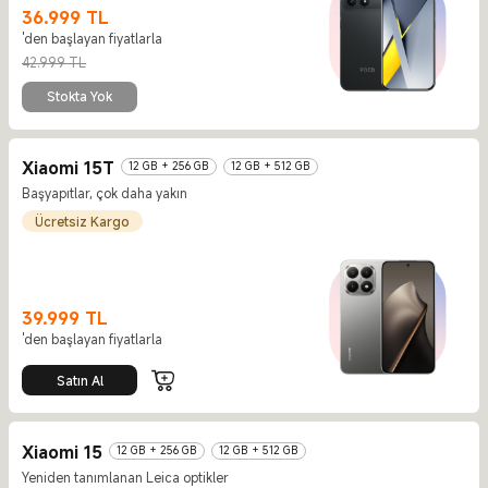
36.999
TL
'den başlayan fiyatlarla
Current Price TL36999
Piyasa fiyatı 42.999 TL
42.999 TL
Stokta Yok
Xiaomi 15T
12 GB + 256 GB
12 GB + 512 GB
Başyapıtlar, çok daha yakın
Ücretsiz Kargo
39.999
TL
Current Price TL39999
'den başlayan fiyatlarla
Satın Al
Xiaomi 15
12 GB + 256 GB
12 GB + 512 GB
Yeniden tanımlanan Leica optikler