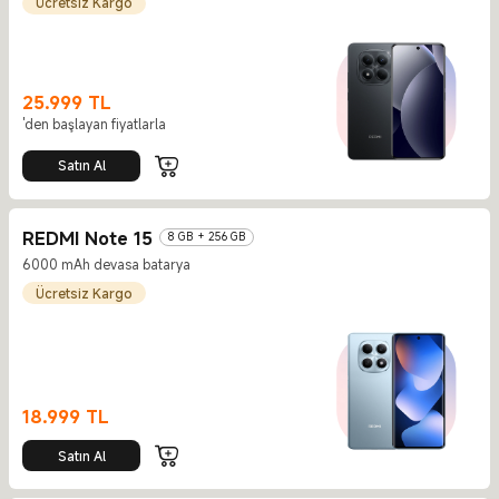
Ücretsiz Kargo
25.999
TL
Current Price TL25999
'den başlayan fiyatlarla
Satın Al
REDMI Note 15
8 GB + 256 GB
6000 mAh devasa batarya
Ücretsiz Kargo
18.999
TL
Current Price TL18999
Satın Al