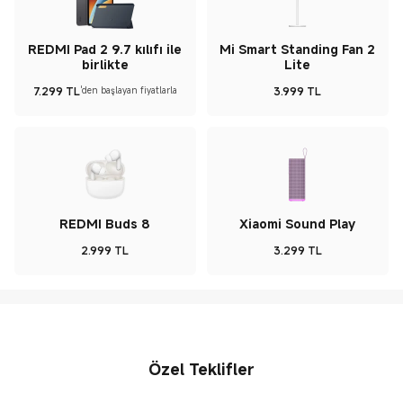
REDMI Pad 2 9.7 kılıfı ile
Mi Smart Standing Fan 2
birlikte
Lite
7.299
TL
3.999
TL
'den başlayan fiyatlarla
Current Price TL7299
Current Price TL3999
REDMI Buds 8
Xiaomi Sound Play
2.999
TL
3.299
TL
Current Price TL2999
Current Price TL3299
Özel Teklifler