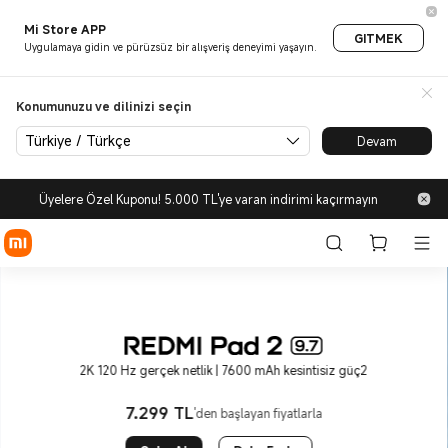
Xiaomi Türkiye | Telefonlar | Ta
Mi Store APP
GITMEK
Uygulamaya gidin ve pürüzsüz bir alışveriş deneyimi yaşayın.
Konumunuzu ve dilinizi seçin
Türkiye / Türkçe
Devam
Üyelere Özel Kuponu! 5.000 TL'ye varan indirimi kaçırmayın
2K 120 Hz gerçek netlik | 7600 mAh kesintisiz güç2
7.299
TL
'den başlayan fiyatlarla
Current Price TL7299