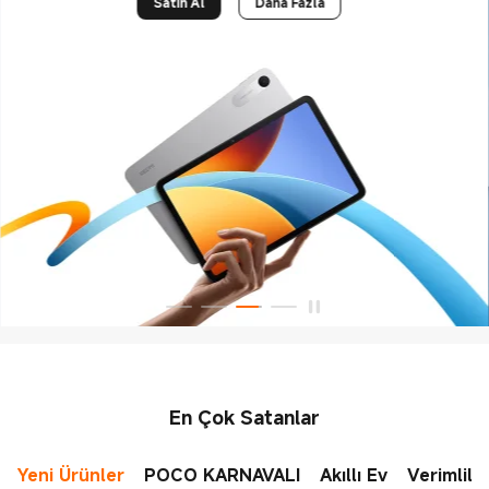
Satın Al
Daha Fazla
En Çok Satanlar
Yeni Ürünler
POCO KARNAVALI
Akıllı Ev
Verimlili