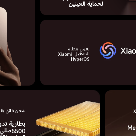
لحماية العينين
يعمل بنظام 
التشغيل Xiaomi 
HyperOS
Xia 
شحن فائق بقدرة 67
بطارية تدو
Me
5500ملل