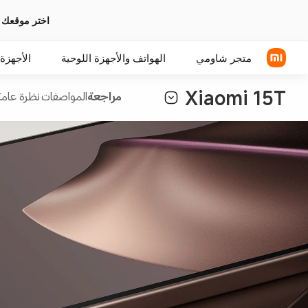
اختر موقعك 
متجر شاومي
الهواتف والأجهزة اللوحية
الأجهزة 
Xiaomi 15T
مراجعة
المواصفات
نظرة عامة(4
سلسلة Xiaomi
سماعات رأس فوق الأذن
سلسلة REDMI
سماعة الأذن
الهواتف POCO
اكسسوارات الهواتف