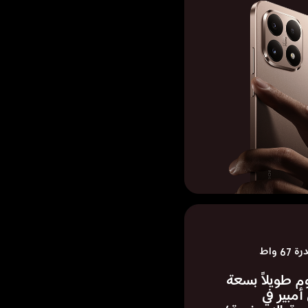
 واط
م طويلاً بسعة 
ي أمبير في 