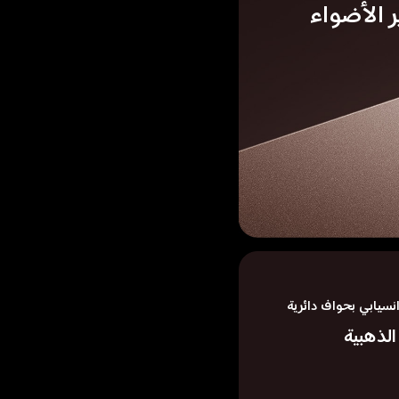
الأضواء 
سيابي بحواف دائرية
لذهبية