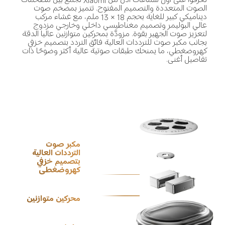
تعرفوا على أول سماعات أذن من Xiaomi تجمع بين مضخمات 
الصوت المتعددة والتصميم المفتوح. تتميز بمضخم صوت 
ديناميكي كبير للغاية بحجم 18 × 13 ملم، مع غشاء مركب 
عالي البوليمر وتصميم مغناطيسي داخلي وخارجي مزدوج 
لتعزيز صوت الجهير بقوة. مزودَّة بمحركين متوازنين عاليا الدقة 
بجانب مكبر صوت للترددات العالية فائق التردد بتصميم خزفي 
كهروضغطي، ما يمنحك طبقات صوتية عالية أكثر وضوحًا ذات 
تفاصيل أغنى.
مكبر صوت 
الترددات العالية 
بتصميم خزفي 
كهروضغطي
محركين متوازنين