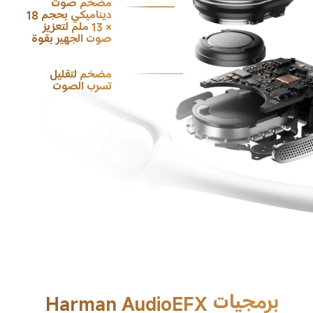
مضخم صوت 
ديناميكي بحجم 18 
× 13 ملم لتعزيز 
صوت الجهير بقوة
مضخم لتقليل 
تسرب الصوت
برمجيات Harman AudioEFX