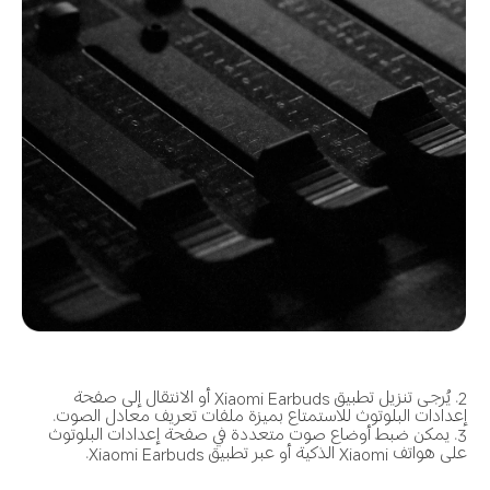
2. يُرجى تنزيل تطبيق Xiaomi Earbuds أو الانتقال إلى صفحة 
إعدادات البلوتوث للاستمتاع بميزة ملفات تعريف معادل الصوت.
3. يمكن ضبط أوضاع صوت متعددة في صفحة إعدادات البلوتوث 
على هواتف Xiaomi الذكية أو عبر تطبيق Xiaomi Earbuds.