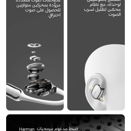
مضخمات صوت متعددة 
لوحدك، مع نظام 
مزوَّدة بمحركين متوازنين 
محسّن لتقليل تسرب 
للحصول على صوت 
الصوت
احترافي
ضبط مدعوم ببرمجيات Harman 