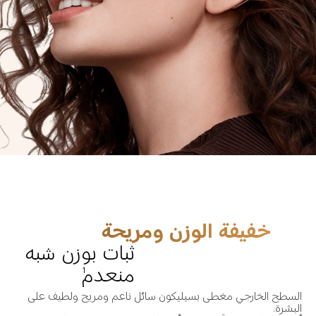
خفيفة الوزن ومريحة
ثبات بوزن شبه 
منعدم
1
السطح الخارجي مغطى بسيليكون سائل ناعم ومريح ولطيف على 
البشرة.