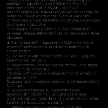
nominalnim kapacitetom od 3.000 mAh (5 V/2 A) i 
energijom baterije od 18,58 Wh. U skladu sa 
međunarodnim avio standardima, power bank uređaji sa 
manje od 100 Wh energije dozvoljeni su u avionima.
2. Mere i težina mogu neznatno da odstupaju u zavisnosti 
od procesa proizvodnje.
3. Na Xiaomi 17 Seriji podržano je 15W bežično brzo 
punjenje. Stvarna efikasnost može da varira usled uslova 
okruženja.
4. Baterija ima tipičan kapacitet od 5000 mAh. Stvarni 
kapacitet može da varira usled načina korišćenja ili 
uslova sredine.
5. Jaje srednje veličine obično teži 50–60 g. Dva jajeta 
teže otprilike 100–120 g.
6. Podaci testirani od strane Xiaomi Internal Labs, stvarni 
rezultati mogu da variraju.
7. Uređaji iz iPhone serije podržavaju magnetno bežično 
punjenje do 7,5 W.
8. Za brzo žičano punjenje potreban je 3A Xiaomi USB-C 
kabl ili jači.
9. Ovi podaci zasnovani su na internim Xiaomi 
laboratorijskim testovima u uslovima žičane veze. 
Stvarna efikasnost može da varira u zavisnosti od načina 
korišćenja i faktora životne sredine.
10. Xiaomi 17 može da obezbedi do 15,39 sati 