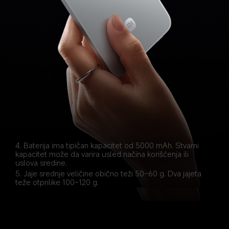
4. Baterija ima tipičan kapacitet od 5000 mAh. Stvarni 
kapacitet može da varira usled načina korišćenja ili 
uslova sredine.
5. Jaje srednje veličine obično teži 50–60 g. Dva jajeta 
teže otprilike 100–120 g.