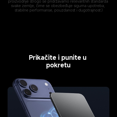
proizvodnje strogo se pridržavamo relevantnih standarda 
svake zemlje, čime se obezbeđuje sigurna upotreba, 
stabilne performanse, pouzdanost i dugotrajnost.)
Prikačite i punite u 
pokretu