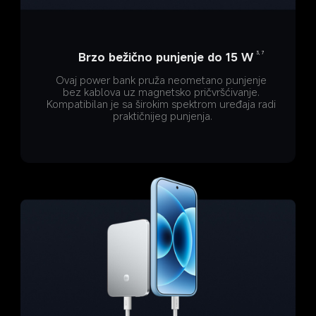
3, 7
Brzo bežično punjenje do 15 W
Ovaj power bank pruža neometano punjenje 
bez kablova uz magnetsko pričvršćivanje. 
Kompatibilan je sa širokim spektrom uređaja radi 
praktičnijeg punjenja.