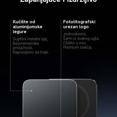
Kućište od 
Fotolitografski 
aluminijumske 
urezan logo
legure
Jednostavno,
Šarm iz svakog ugla,
Suptilni metalni sjaj,
Glatko u ruci,
Bezvremenska 
Premium osećaj.
privlačnost,
Napravljeno da traje.