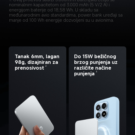
nominalnim kapacitetom od 3.000 mAh (5 V/2 A) i 
energijom baterije od 18,58 Wh. U skladu sa 
međunarodnim avio standardima, power bank uređaji sa 
manje od 100 Wh energije dozvoljeni su u avionima.
Tanak 6mm, lagan 
Do 15W bežičnog 
98g, dizajniran za 
brzog punjenja uz 
2
prenosivost
različite načine 
3
punjenja