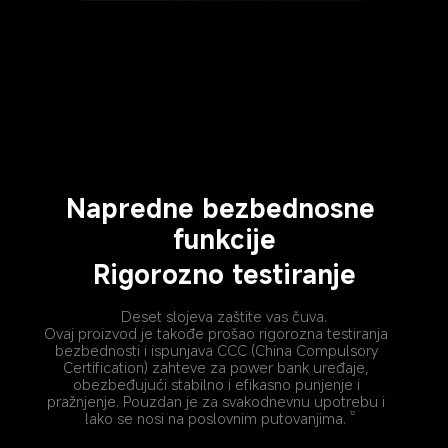
Napredne bezbednosne 
funkcije
Rigorozno testiranje
Deset slojeva zaštite vas čuva.
Ovaj proizvod je takođe prošao rigorozna testiranja 
bezbednosti i ispunjava CCC (China Compulsory 
Certification) zahteve za power bank uređaje, 
obezbeđujući stabilno i efikasno punjenje i 
pražnjenje. Pouzdan je za svakodnevnu upotrebu i 
lako se nosi na poslovnim putovanjima.
12