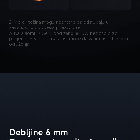
2. Mere i težina mogu neznatno da odstupaju u 
zavisnosti od procesa proizvodnje.
3. Na Xiaomi 17 Seriji podržano je 15W bežično brzo 
punjenje. Stvarna efikasnost može da varira usled uslova 
okruženja.
Debljine 6 mm