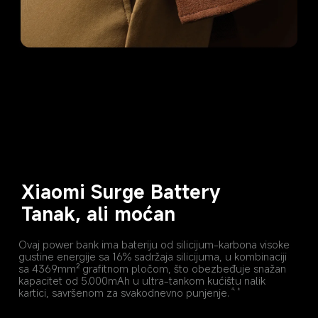
Xiaomi Surge Battery
Tanak, ali moćan
Ovaj power bank ima bateriju od silicijum-karbona visoke 
gustine energije sa 16% sadržaja silicijuma, u kombinaciji 
sa 4369mm² grafitnom pločom, što obezbeđuje snažan 
kapacitet od 5.000mAh u ultra-tankom kućištu nalik 
kartici, savršenom za svakodnevno punjenje.
4, 6