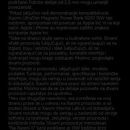
podržane. Futrole deblje od 2,5 mm mogu umanjiti 
povezanost.
*Prikaz isključivo radi demonstracije kompatibilnosti, 
Xiaomi UltraThin Magnetic Power Bank 5000 15W nije 
odobren, sponzorisan niti povezan sa Apple Inc. ni na koji 
način. Apple i iPhone su registrovani zaštitni znakovi 
kompanije Apple Inc.
*Slike na stranici služe samo u ilustrativne svrhe. Stvarni 
efekti proizvoda (uključujući, ali ne ograničavajući se na 
izgled, boju i veličinu) i slike (uključujući, ali ne 
ograničavajući se na pozadinu, korisnički interfejs i 
ilustracije) mogu blago odstupati. Molimo, pogledajte 
stvarni proizvod.
*Informacije o proizvodu, uključujući slike, modele, 
podatke, funkcije, performanse, specifikacije i korisničke 
interfejse, mogu da variraju u zavisnosti od različitih serija 
ili dobavljača. Xiaomi zadržava pravo da izmeni navedeni 
sadržaj. Molimo vas da se za detalje pozovete na stvarni 
proizvod i uputstvo za upotrebu.
*Ako nije drugačije navedeno, sva poređenja na ovoj 
stranici prave se u odnosu na Xiaomi proizvode, a svi 
podaci dolaze iz Xiaomi Internal Labs ili od dobavljača. 
Stvarni rezultati mogu da variraju u zavisnosti od verzije 
softvera za testiranje, okruženja, verzije proizvoda i 
korišćenih metoda. Stvarni proizvod je merodavan.
*Na Xiaomi 17 Seriji podržano je 15W bežično brzo 