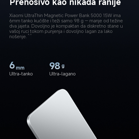
Prenosivo kao nikada ranije
Xiaomi UltraThin Magnetic Power Bank 5000 15W ima 
6mm tanko kućište i teži samo 98 g — manje od težine 
dva jajeta. Dovoljno je kompaktan da diskretno stane u 
vašoj ruci tokom punjenja i dovoljno lagan za lako 
nošenje.
4, 5
6
98
g
mm
Ultra-tanko
Ultra-lagano