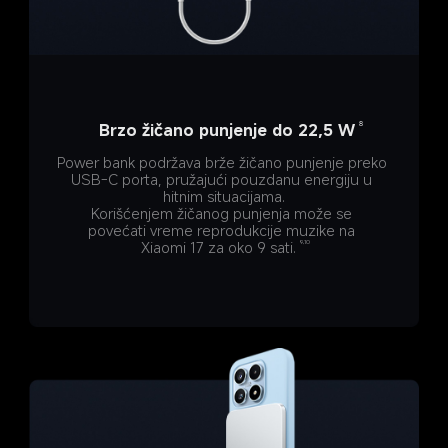
8
Brzo žičano punjenje do 22,5 W
Power bank podržava brže žičano punjenje preko 
USB-C porta, pružajući pouzdanu energiju u 
hitnim situacijama.
Korišćenjem žičanog punjenja može se 
povećati vreme reprodukcije muzike na 
Xiaomi 17 za oko 9 sati.
9,10