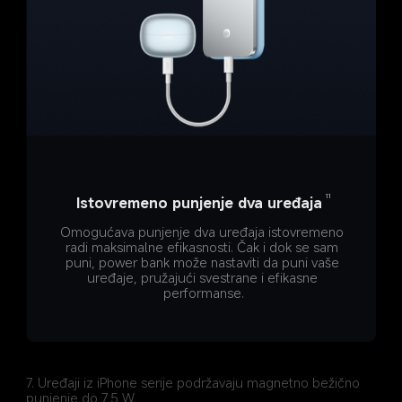
11
Istovremeno punjenje dva uređaja
Omogućava punjenje dva uređaja istovremeno 
radi maksimalne efikasnosti. Čak i dok se sam 
puni, power bank može nastaviti da puni vaše 
uređaje, pružajući svestrane i efikasne 
performanse.
7. Uređaji iz iPhone serije podržavaju magnetno bežično 
punjenje do 7,5 W.