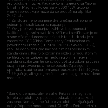
reprodukcije muzike. Kada se koristi zajedno sa Xiaomi 
UltraThin Magnetic Power Bank 5000 15W, ukupno 
vreme reprodukcije može da se produži na otprilike 
24,47 sati.
11. Za istovremeno punjenje dva uređaja potrebno je 
jednom pritisnuti taster za napajanje.
12. Ovaj proizvod ispunjava zahteve bezbednosti i 
kvaliteta na glavnim svetskim tržištima i sertifikovan je od 
strane više međunarodno priznatih tela. U skladu je sa 
zahtevima CCC (China Compulsory Certification) za 
power bank uređaje (GB 31241-2022 GB 4943.1-2022), 
kao i sa odgovarajućim nacionalnim bezbednosnim 
standardima u Kini. S obzirom na razlike u regulatornim i 
sertifikacionim zahtevima među regionima, relevantni 
standardi svake zemlje se strogo poštuju tokom procesa 
dizajna i proizvodnje, čime se obezbeđuju sigurna 
upotreba, stabilne performanse, pouzdanost i izdržljivost.
13. Uključuje, ali nije ograničeno samo na, gore navedene 
modele
*Samo u demonstrativne svrhe. Prikazana magnetna 
futrola za telefon je poseban dodatak i mora se kupiti 
zasebno. Nemagnetne futrole za telefon (uključujući 
deblje/otporne modele poput OtterBox Defender) nisu 