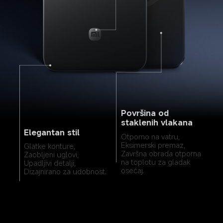
Površina od 
staklenih vlakana
Elegantan stil
Otporno na vatru,
Eksimerski premaz,
Glatke konture,
Završna obrada otporna 
Zaobljeni uglovi,
na toplotu za gladak 
Upadljivi detalji,
osećaj.
Dizajnirano za udobnost.