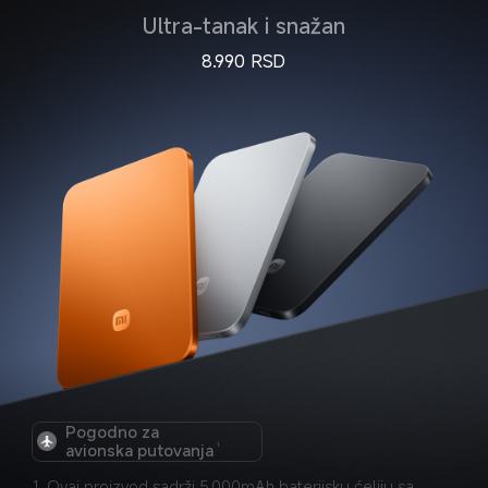
Ultra-tanak i snažan
8.990
RSD
Pogodno za 
avionska putovanja
1
1. Ovaj proizvod sadrži 5.000mAh baterijsku ćeliju sa 