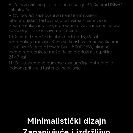
8. Za brzo žičano punjenje potreban je 3A Xiaomi USB-C 
kabl ili jači.
9. Ovi podaci zasnovani su na internim Xiaomi 
laboratorijskim testovima u uslovima žičane veze. 
Stvarna efikasnost može da varira u zavisnosti od načina 
korišćenja i faktora životne sredine.
10. Xiaomi 17 može da obezbedi do 15,39 sati 
reprodukcije muzike. Kada se koristi zajedno sa Xiaomi 
UltraThin Magnetic Power Bank 5000 15W, ukupno 
vreme reprodukcije može da se produži na otprilike 
24,47 sati.
11. Za istovremeno punjenje dva uređaja potrebno je 
jednom pritisnuti taster za napajanje.
Minimalistički dizajn
Zapanjujuće i izdržljivo