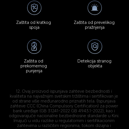
Zaštita od kratkog 
Zaštita od prevelikog 
spoja
pražnjenja
Zaštita od 
Detekcija stranog 
prekomernog 
objekta
punjenja
12. Ovaj proizvod ispunjava zahteve bezbednosti i 
kvaliteta na najvažnijim svetskim tržištima i sertifikovan je 
od strane više međunarodno priznatih tela. (Ispunjava 
zahteve CCC (China Compulsory Certification) za power 
bank uređaje (GB 31241-2022 GB 4943.1-2022), kao i 
odgovarajuće nacionalne bezbednosne standarde u Kini. 
Imajući u vidu razlike u regulatornim i sertifikacionim 
zahtevima u različitim regionima, tokom dizajna i 