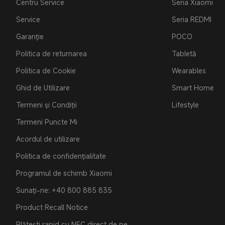
Centru Service
Seria Xiaomi
Service
Seria REDMI
Garanție
POCO
Politica de returnarea
Tabletă
Politica de Cookie
Wearables
Ghid de Utilizare
Smart Home
Termeni și Condiții
Lifestyle
Termeni Puncte Mi
Acordul de utilizare
Politica de confidențialitate
Programul de schimb Xiaomi
Sunați-ne: +40 800 885 835
Product Recall Notice
Plătești rapid cu NFC direct de pe