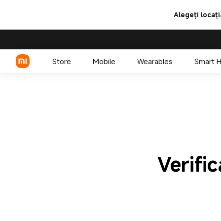
Alegeți locați
Store
Mobile
Wearables
Smart 
Seria Xiaomi
Seria REDMI
Telefoane POCO
Verific
Accesorii de Telefoane