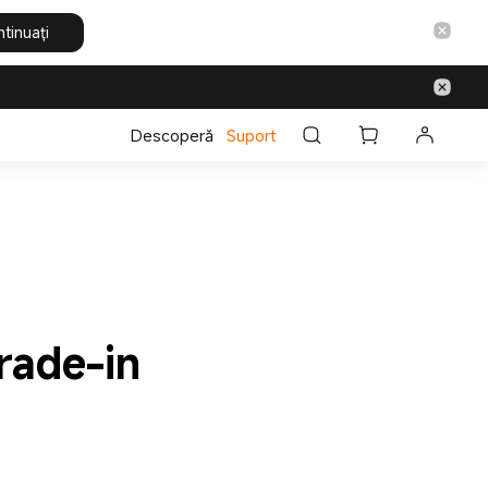
tinuați
Descoperă
Suport
trade-in