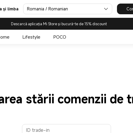
Romania / Romanian
Con
a și limba
Descarcă aplicația Mi Store și bucură-te de 15% discount
Home
Lifestyle
POCO
area stării comenzii de 