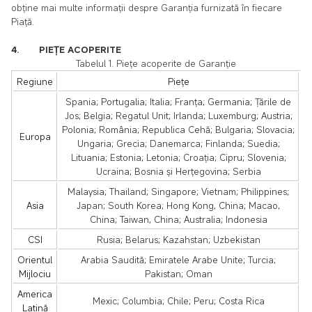
obține mai multe informații despre Garanția furnizată în fiecare
Piață.
4. PIEȚE ACOPERITE
Tabelul 1. Piețe acoperite de Garanție
Regiune
Piețe
Spania; Portugalia; Italia; Franța; Germania; Țările de
Jos; Belgia; Regatul Unit; Irlanda; Luxemburg; Austria;
Polonia; România; Republica Cehă; Bulgaria; Slovacia;
Europa
Ungaria; Grecia; Danemarca; Finlanda; Suedia;
Lituania; Estonia; Letonia; Croația; Cipru; Slovenia;
Ucraina; Bosnia și Herțegovina; Serbia
Malaysia; Thailand; Singapore; Vietnam; Philippines;
Asia
Japan; South Korea; Hong Kong, China; Macao,
China; Taiwan, China; Australia; Indonesia
CSI
Rusia; Belarus; Kazahstan; Uzbekistan
Orientul
Arabia Saudită; Emiratele Arabe Unite; Turcia;
Mijlociu
Pakistan; Oman
America
Mexic; Columbia; Chile; Peru; Costa Rica
Latină