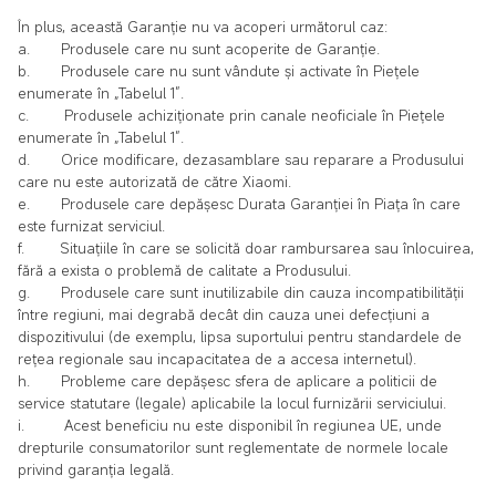
În plus, această Garanție nu va acoperi următorul caz:
a. Produsele care nu sunt acoperite de Garanție.
b. Produsele care nu sunt vândute și activate în Piețele
enumerate în „Tabelul 1”.
c. Produsele achiziționate prin canale neoficiale în Piețele
enumerate în „Tabelul 1”.
d. Orice modificare, dezasamblare sau reparare a Produsului
care nu este autorizată de către Xiaomi.
e. Produsele care depășesc Durata Garanției în Piața în care
este furnizat serviciul.
f. Situațiile în care se solicită doar rambursarea sau înlocuirea,
fără a exista o problemă de calitate a Produsului.
g. Produsele care sunt inutilizabile din cauza incompatibilității
între regiuni, mai degrabă decât din cauza unei defecțiuni a
dispozitivului (de exemplu, lipsa suportului pentru standardele de
rețea regionale sau incapacitatea de a accesa internetul).
h. Probleme care depășesc sfera de aplicare a politicii de
service statutare (legale) aplicabile la locul furnizării serviciului.
i. Acest beneficiu nu este disponibil în regiunea UE, unde
drepturile consumatorilor sunt reglementate de normele locale
privind garanția legală.