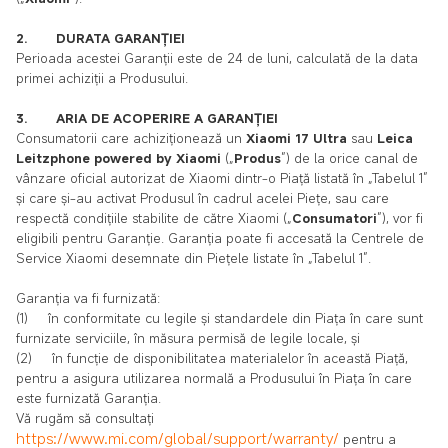
2. DURATA GARANȚIEI
Perioada acestei Garanții este de 24 de luni, calculată de la data
primei achiziții a Produsului.
3. ARIA DE ACOPERIRE A GARANȚIEI
Consumatorii care achiziționează un
Xiaomi 17 Ultra
sau
Leica
Leitzphone powered by Xiaomi
(„
Produs
”) de la orice canal de
vânzare oficial autorizat de Xiaomi dintr-o Piață listată în „Tabelul 1”
și care și-au activat Produsul în cadrul acelei Piețe, sau care
respectă condițiile stabilite de către Xiaomi („
Consumatori
”), vor fi
eligibili pentru Garanție. Garanția poate fi accesată la Centrele de
Service Xiaomi desemnate din Piețele listate în „Tabelul 1”.
Garanția va fi furnizată:
(1) în conformitate cu legile și standardele din Piața în care sunt
furnizate serviciile, în măsura permisă de legile locale, și
(2) în funcție de disponibilitatea materialelor în această Piață,
pentru a asigura utilizarea normală a Produsului în Piața în care
este furnizată Garanția.
Vă rugăm să consultați
https://www.mi.com/global/support/warranty/
pentru a