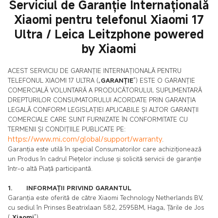
Serviciul de Garanție Internațională
Xiaomi pentru telefonul Xiaomi 17
Ultra / Leica Leitzphone powered
by Xiaomi
ACEST SERVICIU DE GARANȚIE INTERNAȚIONALĂ PENTRU
TELEFONUL XIAOMI 17 ULTRA („
GARANȚIE
”) ESTE O GARANȚIE
COMERCIALĂ VOLUNTARĂ A PRODUCĂTORULUI, SUPLIMENTARĂ
DREPTURILOR CONSUMATORULUI ACORDATE PRIN GARANȚIA
LEGALĂ CONFORM LEGISLAȚIEI APLICABILE ȘI ALTOR GARANȚII
COMERCIALE CARE SUNT FURNIZATE ÎN CONFORMITATE CU
TERMENII ȘI CONDIȚIILE PUBLICATE PE:
https://www.mi.com/global/support/warranty
.
Garanția este utilă în special Consumatorilor care achiziționează
un Produs în cadrul Piețelor incluse și solicită servicii de garanție
într-o altă Piață participantă.
1. INFORMAȚII PRIVIND GARANTUL
Garanția este oferită de către Xiaomi Technology Netherlands BV,
cu sediul în Prinses Beatrixlaan 582, 2595BM, Haga, Țările de Jos
(„
Xiaomi
”).