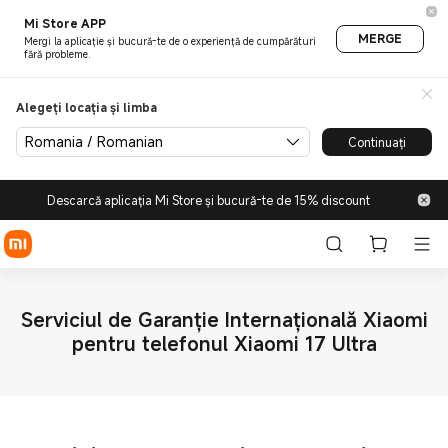
Mi Store APP
MERGE
Mergi la aplicație și bucură-te de o experiență de cumpărături
fără probleme.
Alegeți locația și limba
Romania / Romanian
Continuați
Descarcă aplicația Mi Store și bucură-te de 15% discount
Serviciul de Garanție Internațională Xiaomi
pentru telefonul Xiaomi 17 Ultra