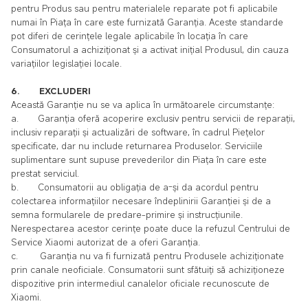
pentru Produs sau pentru materialele reparate pot fi aplicabile
numai în Piața în care este furnizată Garanția. Aceste standarde
pot diferi de cerințele legale aplicabile în locația în care
Consumatorul a achiziționat și a activat inițial Produsul, din cauza
variațiilor legislației locale.
6. EXCLUDERI
Această Garanție nu se va aplica în următoarele circumstanțe:
a. Garanția oferă acoperire exclusiv pentru servicii de reparații,
inclusiv reparații și actualizări de software, în cadrul Piețelor
specificate, dar nu include returnarea Produselor. Serviciile
suplimentare sunt supuse prevederilor din Piața în care este
prestat serviciul.
b. Consumatorii au obligația de a-și da acordul pentru
colectarea informațiilor necesare îndeplinirii Garanției și de a
semna formularele de predare-primire și instrucțiunile.
Nerespectarea acestor cerințe poate duce la refuzul Centrului de
Service Xiaomi autorizat de a oferi Garanția.
c. Garanția nu va fi furnizată pentru Produsele achiziționate
prin canale neoficiale. Consumatorii sunt sfătuiți să achiziționeze
dispozitive prin intermediul canalelor oficiale recunoscute de
Xiaomi.