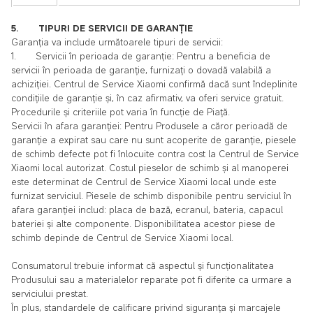
5. TIPURI DE SERVICII DE GARANȚIE
Garanția va include următoarele tipuri de servicii:
1. Servicii în perioada de garanție: Pentru a beneficia de
servicii în perioada de garanție, furnizați o dovadă valabilă a
achiziției. Centrul de Service Xiaomi confirmă dacă sunt îndeplinite
condițiile de garanție și, în caz afirmativ, va oferi service gratuit.
Procedurile și criteriile pot varia în funcție de Piață.
Servicii în afara garanției: Pentru Produsele a căror perioadă de
garanție a expirat sau care nu sunt acoperite de garanție, piesele
de schimb defecte pot fi înlocuite contra cost la Centrul de Service
Xiaomi local autorizat. Costul pieselor de schimb și al manoperei
este determinat de Centrul de Service Xiaomi local unde este
furnizat serviciul. Piesele de schimb disponibile pentru serviciul în
afara garanției includ: placa de bază, ecranul, bateria, capacul
bateriei și alte componente. Disponibilitatea acestor piese de
schimb depinde de Centrul de Service Xiaomi local.
Consumatorul trebuie informat că aspectul și funcționalitatea
Produsului sau a materialelor reparate pot fi diferite ca urmare a
serviciului prestat.
În plus, standardele de calificare privind siguranța și marcajele