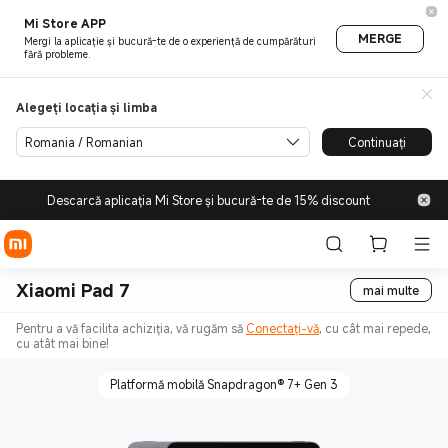
Mi Store APP
MERGE
Mergi la aplicație și bucură-te de o experiență de cumpărături
fără probleme.
Alegeți locația și limba
Romania / Romanian
Continuați
Descarcă aplicația Mi Store și bucură-te de 15% discount
Xiaomi Pad 7
mai multe
Pentru a vă facilita achiziția, vă rugăm să
Conectați-vă
, cu cât mai repede,
cu atât mai bine!
Platformă mobilă Snapdragon® 7+ Gen 3