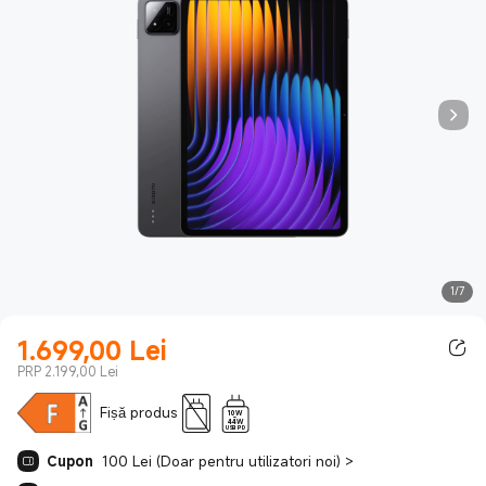
1/7
1.699,00
Lei
Current Price Lei1699.00
PRP 2.199,00 Lei
Fișă produs
10W
-
44W
USB PD
Cupon
100 Lei (Doar pentru utilizatori noi)
>