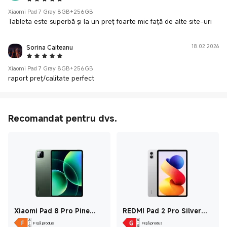
5 Star
Xiaomi Pad 7 Gray 8GB+256GB
Sorina Caiteanu
18.02.2026
5 Star
Xiaomi Pad 7 Gray 8GB+256GB
raport preț/calitate perfect
Recomandat pentru dvs.
Xiaomi Pad 8 Pro Pine
REDMI Pad 2 Pro Silver
Green 8GB+256GB
8GB+256GB
Fișă produs
Fișă produs