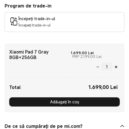
Program de trade-in
Începeți trade-in-ul
Începeți trade-in-ul
Xiaomi Pad 7 Gray
Current Price Lei1
1.699,00
Lei
Preț de comerci
PRP 2.199,00 Lei
8GB+256GB
1.699,00
Lei
Current Price Lei1699.00
Total
Adăugați în coș
De ce să cumpărați de pe mi.com?