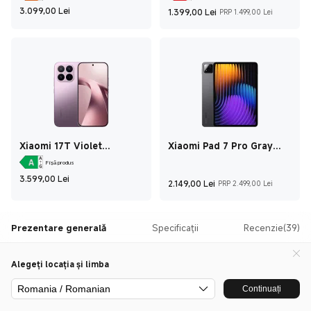
Current Price Lei3.099
Current Price Le
Preț de
3.099,00
Lei
1.399,00
Lei
PRP 1.499,00 Lei
Xiaomi 17T Violet
Xiaomi Pad 7 Pro Gray
12GB+256GB
8GB+256GB
Fișă produs
Current Price Lei3.599
3.599,00
Lei
Current Price Lei
Preț de
2.149,00
Lei
PRP 2.499,00 Lei
Prezentare generală
Specificații
Recenzie(39)