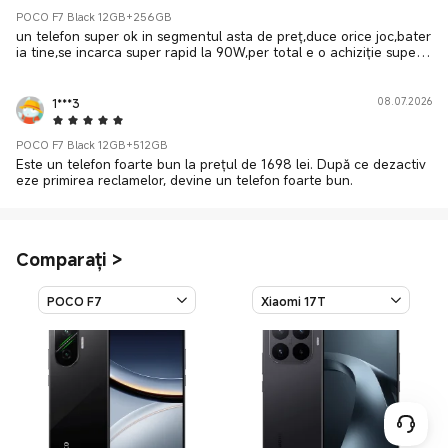
POCO F7 Black 12GB+256GB
un telefon super ok in segmentul asta de preț,duce orice joc,bater
ia tine,se incarca super rapid la 90W,per total e o achiziție superb
ă
1***3
08.07.2026
5 Star
POCO F7 Black 12GB+512GB
Este un telefon foarte bun la prețul de 1698 lei. După ce dezactiv
eze primirea reclamelor, devine un telefon foarte bun.
Comparați
>
POCO F7
Xiaomi 17T