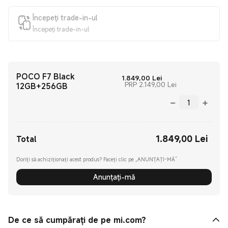
Începeți trade-in-ul
Începeți trade-in-ul
POCO F7 Black
Current Price Lei18
1.849,00
Lei
Preț de comercia
PRP 2.149,00 Lei
12GB+256GB
1.849,00
Lei
Current Price Lei1849.00
Total
Doriți să achiziționați acest produs? Faceți clic pe „ANUNȚAȚI-MĂ”
Anunțați-mă
De ce să cumpărați de pe mi.com?