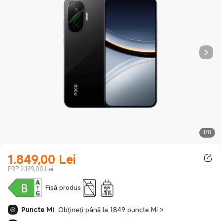
1/11
1.849,00
Lei
Current Price Lei1849.00
PRP 2.149,00 Lei
Fișă produs
10W
-
90W
USB PD
Puncte Mi
Obțineți până la 1849 puncte Mi
>