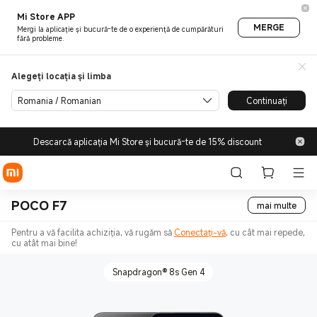
Mi Store APP
MERGE
Mergi la aplicație și bucură-te de o experiență de cumpărături
fără probleme.
Alegeți locația și limba
Romania / Romanian
Continuați
Descarcă aplicația Mi Store și bucură-te de 15% discount
POCO F7
mai multe
Pentru a vă facilita achiziția, vă rugăm să
Conectați-vă
, cu cât mai repede,
cu atât mai bine!
Snapdragon® 8s Gen 4