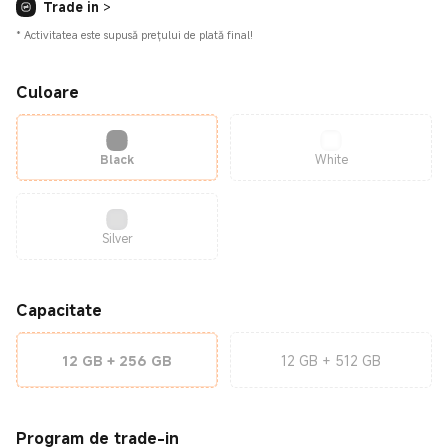
Trade in
>
*
Activitatea este supusă prețului de plată final!
Culoare
Black
White
Silver
Capacitate
12 GB + 256 GB
12 GB + 512 GB
Program de trade-in