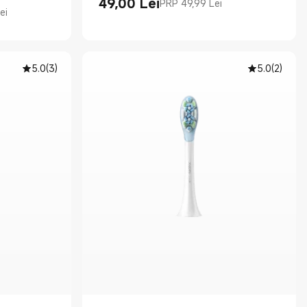
49,00
Lei
PRP 49,99 Lei
Current Price Lei49.00
Preț de comercializare 49,99 Lei
ei
99 Lei
5.0
(
3
)
5.0
(
2
)