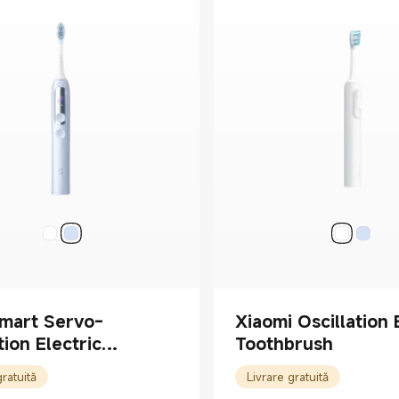
Smart Servo-
Xiaomi Oscillation 
tion Electric
Toothbrush
brush Pro
gratuită
Livrare gratuită