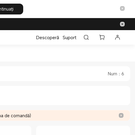
tinuați
Descoperă
Suport
re
fficial Store
Num
：
6
gina de comandă)