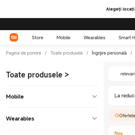
Alegeți locați
Store
Mobile
Wearables
Smart 
Shop Îngrijire personală Igien
Pagina de pornire
/
Toate produsele
/
Îngrijire personală
/
Shop Îngr
Seria Xiaomi
Toate produsele
>
relevan
Seria REDMI
Telefoane POCO
La reduc
Mobile
Accesorii de Telefoane
Telefoane mobile
Ofertel
Wearables
Seria Xiaomi
Tabletă
Nou