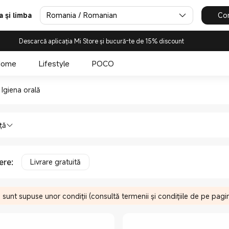
Romania / Romanian
Con
a și limba
Descarcă aplicația Mi Store și bucură-te de 15% discount
Home
Lifestyle
POCO
a orală in Xiaomi Official Sto
Igiena orală
ijire personală Igiena orală in Xiaomi O
ță
ere
:
Livrare gratuită
e sunt supuse unor condiții (consultă termenii și condițiile de pe pa