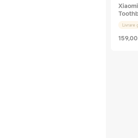
Xiaomi
Tooth
Livrare 
159,00
Current P
Preț de c