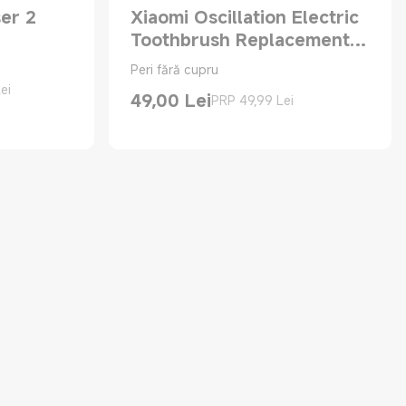
er 2
Xiaomi Oscillation Electric
Toothbrush Replacement
Heads (Clean)
Peri fără cupru
ei
99 Lei
49,00
Lei
PRP 49,99 Lei
Current Price Lei49.00
Preț de comercializare 49,99 Lei