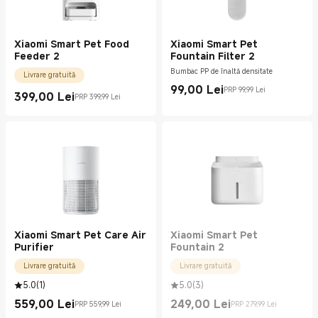
Xiaomi Smart Pet Food
Xiaomi Smart Pet
Feeder 2
Fountain Filter 2
Bumbac PP de înaltă densitate
Livrare gratuită
99,00
Lei
PRP 99,99 Lei
Current Price Lei99.00
Preț de comercializare 99,99 Lei
399,00
Lei
PRP 399,99 Lei
Current Price Lei399.00
Preț de comercializare 399,99 Lei
Xiaomi Smart Pet Care Air
Xiaomi Smart Pet
Purifier
Fountain 2
Livrare gratuită
Livrare gratuită
5.0
(
1
)
5.0
(
3
)
559,00
Lei
249,00
Lei
PRP 559,99 Lei
PRP 279,99 Lei
Current Price Lei559.00
Preț de comercializare 559,99 Lei
Current Price Lei249.00
Preț de comercializare 279,99 Lei