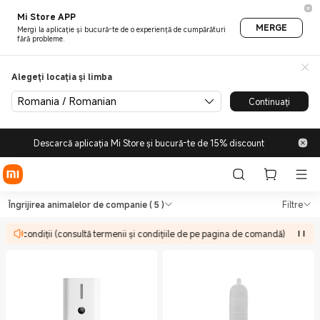
Mi Store APP
MERGE
Mergi la aplicație și bucură-te de o experiență de cumpărături
fără probleme.
Alegeți locația și limba
Romania / Romanian
Continuați
Descarcă aplicația Mi Store și bucură-te de 15% discount
Shop Sănătate & Fitness Îngri
Shop Sănătate & Fitness Îngrijirea ani
Îngrijirea animalelor de companie
( 5 )
Filtre
unor condiții (consultă termenii și condițiile de pe pagina de comandă)