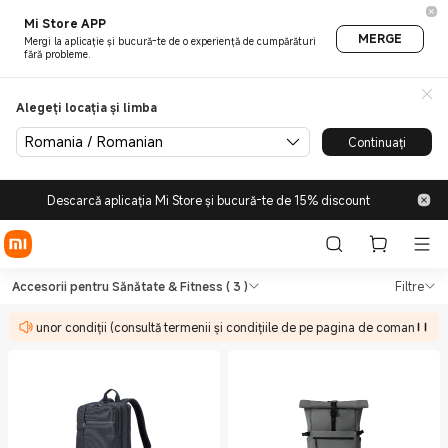
Mi Store APP
MERGE
Mergi la aplicație și bucură-te de o experiență de cumpărături
fără probleme.
Alegeți locația și limba
Romania / Romanian
Continuați
Descarcă aplicația Mi Store și bucură-te de 15% discount
Shop Sănătate & Fitness Acces
Shop Sănătate & Fitness Accesorii pent
Accesorii pentru Sănătate & Fitness
( 3 )
Filtre
upuse unor condiții (consultă termenii și condițiile de pe pagina de comandă)