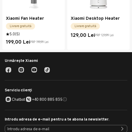
Xiaomi Fan Heater
Xiaomi Desktop Heater
Livrare gratuită
Livrare gratuită
5.0
(
5
)
129,00
Lei
PRP 129,99 Lei
Current Price Lei129.00
Preț de comercializare 129,99 Lei
199,00
Lei
PRP 199,99 Lei
Current Price Lei199.00
Preț de comercializare 199,99 Lei
Urmărește Xiaomi
Serviciu clienți
Chatbot
+40 800 885 835
Introdu adresa de e-mail pentru a te abona la newsletter.