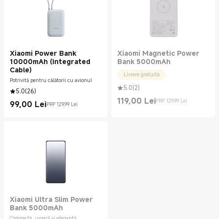
Xiaomi Power Bank
Xiaomi Magnetic Power
10000mAh (Integrated
Bank 5000mAh
Cable)
Livrare gratuită
Potrivită pentru călătorii cu avionul
5.0
(
2
)
5.0
(
26
)
119,00
Lei
PRP 129,99 Lei
99,00
Lei
Current Price Lei119.00
Preț de comercializare 129,99 Lei
PRP 129,99 Lei
Current Price Lei99.00
Preț de comercializare 129,99 Lei
Xiaomi Ultra Slim Power
Bank 5000mAh
Compactă, ușoară și elegantă