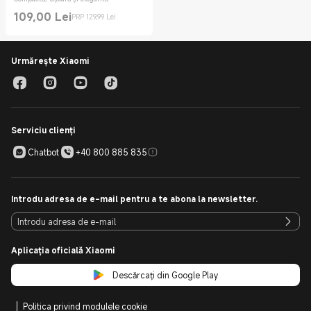
109,00
Lei
PRP 129,99 Lei
Current Price Lei109.00
Preț de comercializare 129,99 Lei
Urmărește Xiaomi
Serviciu clienți
Chatbot
+40 800 885 835
Introdu adresa de e-mail pentru a te abona la newsletter.
Aplicația oficială Xiaomi
Descărcați din Google Play
Politica privind modulele cookie