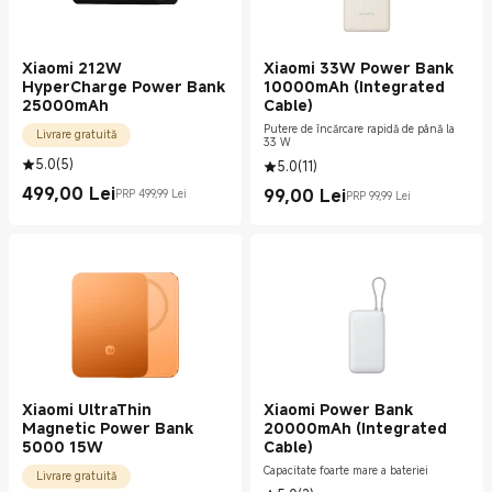
Xiaomi 212W
Xiaomi 33W Power Bank
HyperCharge Power Bank
10000mAh (Integrated
25000mAh
Cable)
Putere de încărcare rapidă de până la
Livrare gratuită
33 W
5.0
(
5
)
5.0
(
11
)
499,00
Lei
99,00
Lei
PRP 499,99 Lei
PRP 99,99 Lei
Current Price Lei499.00
Preț de comercializare 499,99 Lei
Current Price Lei99.00
Preț de comercializare 99,99 Lei
Xiaomi UltraThin
Xiaomi Power Bank
Magnetic Power Bank
20000mAh (Integrated
5000 15W
Cable)
Capacitate foarte mare a bateriei
Livrare gratuită