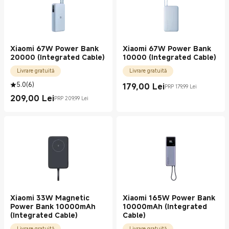
Xiaomi 67W Power Bank
Xiaomi 67W Power Bank
20000 (Integrated Cable)
10000 (Integrated Cable)
Livrare gratuită
Livrare gratuită
5.0
(
6
)
179,00
Lei
PRP 179,99 Lei
Current Price Lei179.00
Preț de comercializare 179,99 Lei
209,00
Lei
PRP 209,99 Lei
Current Price Lei209.00
Preț de comercializare 209,99 Lei
Xiaomi 33W Magnetic
Xiaomi 165W Power Bank
Power Bank 10000mAh
10000mAh (Integrated
(Integrated Cable)
Cable)
Livrare gratuită
Livrare gratuită