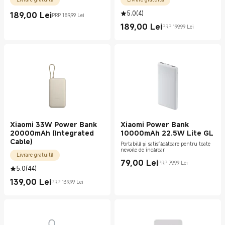
5.0
(
4
)
189,00
Lei
PRP 189,99 Lei
Current Price Lei189.00
Preț de comercializare 189,99 Lei
189,00
Lei
PRP 199,99 Lei
Current Price Lei189.00
Preț de comercializare 199,99 Lei
Xiaomi 33W Power Bank
Xiaomi Power Bank
20000mAh (Integrated
10000mAh 22.5W Lite GL
Cable)
Portabilă și satisfăcătoare pentru toate
nevoile de încărcar
Livrare gratuită
79,00
Lei
PRP 79,99 Lei
Current Price Lei79.00
Preț de comercializare 79,99 Lei
5.0
(
44
)
139,00
Lei
PRP 139,99 Lei
Current Price Lei139.00
Preț de comercializare 139,99 Lei