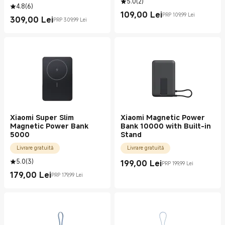
5.0
(
2
)
4.8
(
6
)
109,00
Lei
PRP 109,99 Lei
Current Price Lei109.00
Preț de comercializare 109,99 Lei
309,00
Lei
PRP 309,99 Lei
Current Price Lei309.00
Preț de comercializare 309,99 Lei
Xiaomi Super Slim
Xiaomi Magnetic Power
Magnetic Power Bank
Bank 10000 with Built-in
5000
Stand
Livrare gratuită
Livrare gratuită
5.0
(
3
)
199,00
Lei
PRP 199,99 Lei
Current Price Lei199.00
Preț de comercializare 199,99 Lei
179,00
Lei
PRP 179,99 Lei
Current Price Lei179.00
Preț de comercializare 179,99 Lei