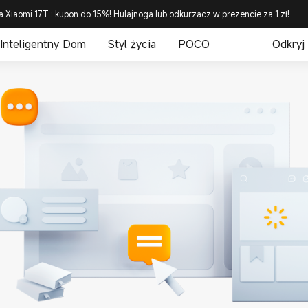
a Xiaomi 17T : kupon do 15%! Hulajnoga lub odkurzacz w prezencie za 1 zł!
Inteligentny Dom
Styl życia
POCO
Odkryj