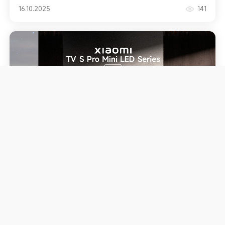
16.10.2025
141
Perfekcyjne detale, zachwycający obraz
15.10.2025
90