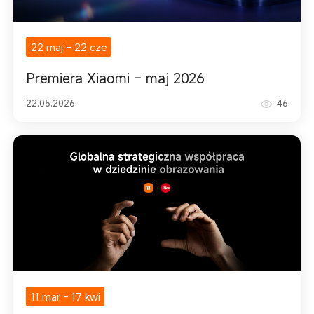
22 maj
-
22 cze
Premiera Xiaomi – maj 2026
22.05.2026
46
11 mar
-
17 kwi