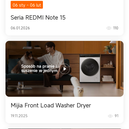
06 sty
-
06 lut
Seria REDMI Note 15
06.01.2026
110
Mijia Front Load Washer Dryer
19.11.2025
91