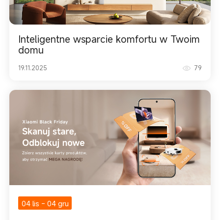
Inteligentne wsparcie komfortu w Twoim
domu
19.11.2025
79
04 lis
-
04 gru