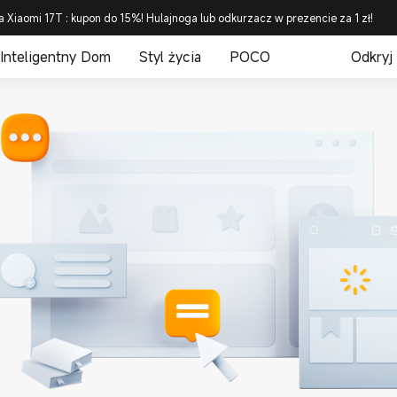
a Xiaomi 17T : kupon do 15%! Hulajnoga lub odkurzacz w prezencie za 1 zł!
Inteligentny Dom
Styl życia
POCO
Odkryj