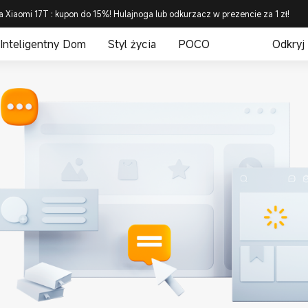
a Xiaomi 17T : kupon do 15%! Hulajnoga lub odkurzacz w prezencie za 1 zł!
Inteligentny Dom
Styl życia
POCO
Odkryj