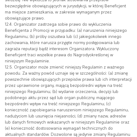
bezwzględnie obowiązujących w jurysdykcji, w której Beneficjent
ma miejsce zamieszkania, w zakresie wymaganym przez
obowiązujące prawo.
12.4. Organizator zastrzega sobie prawo do wykluczenia
Beneficjenta z Promocji w przypadku: (a) naruszenia niniejszego
Regulaminu; (b) próby oszustwa lub (c) jakiegokolwiek innego
zachowania, które narusza przyjęte normy postępowania lub
zagraża reputacji bądź interesom Organizatora. Wykluczony
Beneficjent traci wszelkie prawa do Nagrodyokreślonej w
niniejszym Regulaminie.
12.5. Organizator może zmienić niniejszy Regulamin z ważnego
powodu. Za ważny powód uznaje się w szczególności: (a) zmianę
powszechnie obowiązujących przepisów prawa lub ich interpretacji
przez uprawnione organy, mającą bezpośredni wpływ na treść
niniejszego Regulaminu; (b) wydanie orzeczenia, decyzji lub
podobnego aktu przez sąd lub organ publiczny, mającego
bezpośredni wpływ na treść niniejszego Regulaminu; (c)
konieczność zapobiegania naruszeniom niniejszego Regulaminu,
nadużyciom lub usunięcia niejasności; (d) zmiany nazw, adresów
lub danych firmowych wskazanych w niniejszym Regulaminie oraz
(e) konieczność dostosowania wymagań technicznych do
aktualnych standardów. Dozwolone są jedynie zmiany Regulaminu