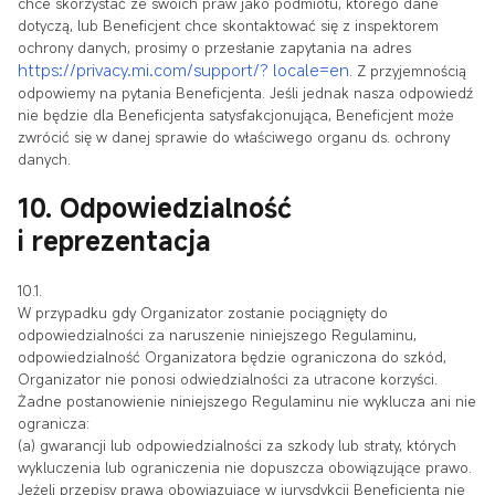
chce skorzystać ze swoich praw jako podmiotu, którego dane
dotyczą, lub Beneficjent chce skontaktować się z inspektorem
ochrony danych, prosimy o przesłanie zapytania na adres
https://privacy.mi.com/support/
? locale=en
. Z przyjemnością
odpowiemy na pytania Beneficjenta. Jeśli jednak nasza odpowiedź
nie będzie dla Beneficjenta satysfakcjonująca, Beneficjent może
zwrócić się w danej sprawie do właściwego organu ds. ochrony
danych.
10. Odpowiedzialność
i reprezentacja
10.1.
W przypadku gdy Organizator zostanie pociągnięty do
odpowiedzialności za naruszenie niniejszego Regulaminu,
odpowiedzialność Organizatora będzie ograniczona do szkód,
Organizator nie ponosi odwiedzialności za utracone korzyści.
Żadne postanowienie niniejszego Regulaminu nie wyklucza ani nie
ogranicza:
(a) gwarancji lub odpowiedzialności za szkody lub straty, których
wykluczenia lub ograniczenia nie dopuszcza obowiązujące prawo.
Jeżeli przepisy prawa obowiązujące w jurysdykcji Beneficjenta nie