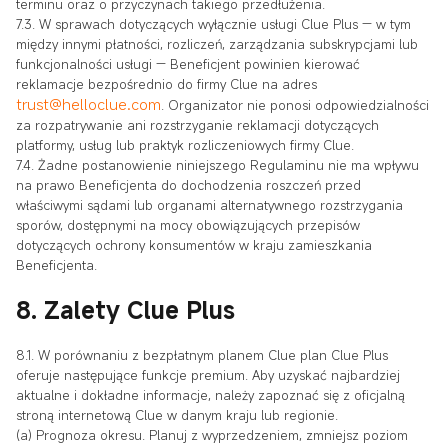
terminu oraz o przyczynach takiego przedłużenia.
7.3. W sprawach dotyczących wyłącznie usługi Clue Plus — w tym
między innymi płatności, rozliczeń, zarządzania subskrypcjami lub
funkcjonalności usługi — Beneficjent powinien kierować
reklamacje bezpośrednio do firmy Clue na adres
trust@helloclue.com
. Organizator nie ponosi odpowiedzialności
za rozpatrywanie ani rozstrzyganie reklamacji dotyczących
platformy, usług lub praktyk rozliczeniowych firmy Clue.
7.4. Żadne postanowienie niniejszego Regulaminu nie ma wpływu
na prawo Beneficjenta do dochodzenia roszczeń przed
właściwymi sądami lub organami alternatywnego rozstrzygania
sporów, dostępnymi na mocy obowiązujących przepisów
dotyczących ochrony konsumentów w kraju zamieszkania
Beneficjenta.
8. Zalety Clue Plus
8.1. W porównaniu z bezpłatnym planem Clue plan Clue Plus
oferuje następujące funkcje premium. Aby uzyskać najbardziej
aktualne i dokładne informacje, należy zapoznać się z oficjalną
stroną internetową Clue w danym kraju lub regionie.
(a) Prognoza okresu. Planuj z wyprzedzeniem, zmniejsz poziom