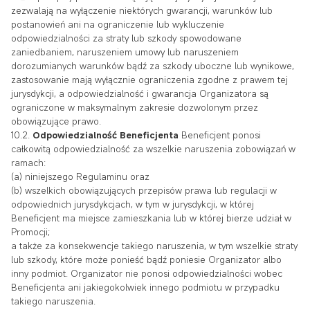
zezwalają na wyłączenie niektórych gwarancji, warunków lub
postanowień ani na ograniczenie lub wykluczenie
odpowiedzialności za straty lub szkody spowodowane
zaniedbaniem, naruszeniem umowy lub naruszeniem
dorozumianych warunków bądź za szkody uboczne lub wynikowe,
zastosowanie mają wyłącznie ograniczenia zgodne z prawem tej
jurysdykcji, a odpowiedzialność i gwarancja Organizatora są
ograniczone w maksymalnym zakresie dozwolonym przez
obowiązujące prawo.
10.2.
Odpowiedzialność Beneficjenta
Beneficjent ponosi
całkowitą odpowiedzialność za wszelkie naruszenia zobowiązań w
ramach:
(a) niniejszego Regulaminu oraz
(b) wszelkich obowiązujących przepisów prawa lub regulacji w
odpowiednich jurysdykcjach, w tym w jurysdykcji, w której
Beneficjent ma miejsce zamieszkania lub w której bierze udział w
Promocji;
a także za konsekwencje takiego naruszenia, w tym wszelkie straty
lub szkody, które może ponieść bądź poniesie Organizator albo
inny podmiot. Organizator nie ponosi odpowiedzialności wobec
Beneficjenta ani jakiegokolwiek innego podmiotu w przypadku
takiego naruszenia.