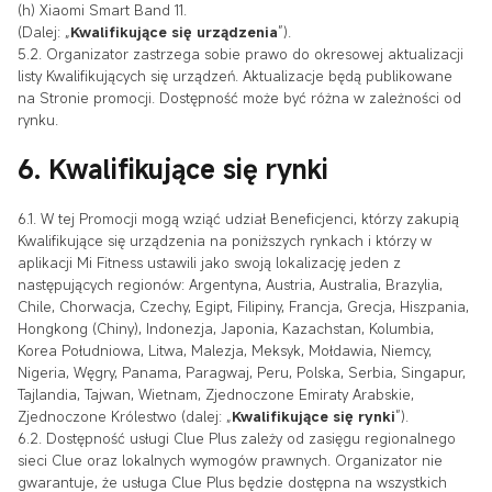
(h) Xiaomi Smart Band 11.
(Dalej: „
Kwalifikujące się urządzenia
”).
5.2. Organizator zastrzega sobie prawo do okresowej aktualizacji
listy Kwalifikujących się urządzeń. Aktualizacje będą publikowane
na Stronie promocji. Dostępność może być różna w zależności od
rynku.
6. Kwalifikujące się rynki
6.1. W tej Promocji mogą wziąć udział Beneficjenci, którzy zakupią
Kwalifikujące się urządzenia na poniższych rynkach i którzy w
aplikacji Mi Fitness ustawili jako swoją lokalizację jeden z
następujących regionów: Argentyna, Austria, Australia, Brazylia,
Chile, Chorwacja, Czechy, Egipt, Filipiny, Francja, Grecja, Hiszpania,
Hongkong (Chiny), Indonezja, Japonia, Kazachstan, Kolumbia,
Korea Południowa, Litwa, Malezja, Meksyk, Mołdawia, Niemcy,
Nigeria, Węgry, Panama, Paragwaj, Peru, Polska, Serbia, Singapur,
Tajlandia, Tajwan, Wietnam, Zjednoczone Emiraty Arabskie,
Zjednoczone Królestwo (dalej: „
Kwalifikujące się rynki
”).
6.2. Dostępność usługi Clue Plus zależy od zasięgu regionalnego
sieci Clue oraz lokalnych wymogów prawnych. Organizator nie
gwarantuje, że usługa Clue Plus będzie dostępna na wszystkich