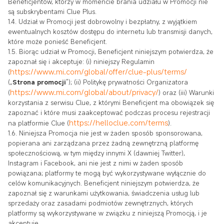
Beneficjentów, którzy w momencie brania udziału w Promocji nie
są subskrybentami Clue Plus.
1.4. Udział w Promocji jest dobrowolny i bezpłatny, z wyjątkiem
ewentualnych kosztów dostępu do internetu lub transmisji danych,
które może ponieść Beneficjent.
1.5. Biorąc udział w Promocji, Beneficjent niniejszym potwierdza, że
zapoznał się i akceptuje: (i) niniejszy Regulamin
https://www.mi.com/global/offer/clue-plus/terms/
(
(„
Strona promocji
”); (ii) Politykę prywatności Organizatora
https://www.mi.com/global/about/privacy/
(
) oraz (iii) Warunki
korzystania z serwisu Clue, z którymi Beneficjent ma obowiązek się
zapoznać i które musi zaakceptować podczas procesu rejestracji
https://helloclue.com/terms
na platformie Clue (
).
1.6. Niniejsza Promocja nie jest w żaden sposób sponsorowana,
popierana ani zarządzana przez żadną zewnętrzną platformę
społecznościową, w tym między innymi X (dawniej Twitter),
Instagram i Facebook, ani nie jest z nimi w żaden sposób
powiązana; platformy te mogą być wykorzystywane wyłącznie do
celów komunikacyjnych. Beneficjent niniejszym potwierdza, że
zapoznał się z warunkami użytkowania, świadczenia usług lub
sprzedaży oraz zasadami podmiotów zewnętrznych, których
platformy są wykorzystywane w związku z niniejszą Promocją, i je
akceptuje.