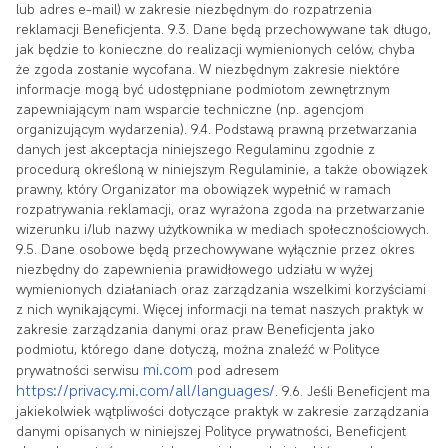
lub adres e-mail) w zakresie niezbędnym do rozpatrzenia
reklamacji Beneficjenta. 9.3. Dane będą przechowywane tak długo,
jak będzie to konieczne do realizacji wymienionych celów, chyba
że zgoda zostanie wycofana. W niezbędnym zakresie niektóre
informacje mogą być udostępniane podmiotom zewnętrznym
zapewniającym nam wsparcie techniczne (np. agencjom
organizującym wydarzenia). 9.4. Podstawą prawną przetwarzania
danych jest akceptacja niniejszego Regulaminu zgodnie z
procedurą określoną w niniejszym Regulaminie,
a także obowiązek
prawny, który Organizator ma obowiązek wypełnić w ramach
rozpatrywania reklamacji, oraz wyrażona zgoda na przetwarzanie
wizerunku i/lub nazwy użytkownika w mediach społecznościowych.
9.5. Dane osobowe będą przechowywane wyłącznie przez okres
niezbędny do zapewnienia prawidłowego udziału w wyżej
wymienionych działaniach oraz zarządzania wszelkimi korzyściami
z nich wynikającymi. Więcej informacji na temat naszych praktyk w
zakresie zarządzania danymi oraz praw Beneficjenta jako
podmiotu, którego dane dotyczą, można znaleźć w Polityce
mi.com
prywatności serwisu
pod adresem
https://privacy.mi.com/all/languages/
. 9.6. Jeśli Beneficjent ma
jakiekolwiek wątpliwości dotyczące praktyk w zakresie zarządzania
danymi opisanych w niniejszej Polityce prywatności, Beneficjent