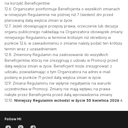
na korzyść Beneficjentów.
12.6. Organizator poinformuje Beneficjenta o wszelkich zmianach
w niniejszym Regulaminie nie później niż 7 (siedem) dni przed
planowaną datą wejścia zmian w życie.
12.7. Jeżeli obowiązujące przepisy prawa, orzeczenie lub decyzja
organu publicznego nakładają na Organizatora obowiązek zmiany
niniejszego Regulaminu w terminie krótszym niż określony w
punkcie 12.6, w zawiadomieniu o zmianie należy podać ten krótszy
termin wraz z uzasadnieniem.
12.8. Zmieniony Regulamin ma zastosowanie do wszystkich
Beneficjentów, którzy nie zrezygnują z udziału w Promocji przed
datą wejścia zmian w życie. Beneficjent może zrezygnować z
udziału, powiadamiając o tym Organizatora na adres e-mail
podany w punkcie 7.1 przed datą wejścia zmian w życie.
12.9. Zmiana Regulaminu nie wpłynie negatywnie na warunki
uczestnictwa w Promocji. Zmiany nie mają wpływu na prawa
nabyte przez Beneficjenta przed datą wprowadzenia zmiany.
12.10.
Niniejszy Regulamin wchodzi w życie 30 kwietnia 2026 r.
Follow Mi