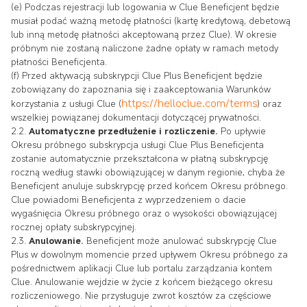
(e) Podczas rejestracji lub logowania w Clue Beneficjent będzie
musiał podać ważną metodę płatności (kartę kredytową, debetową
lub inną metodę płatności akceptowaną przez Clue). W okresie
próbnym nie zostaną naliczone żadne opłaty w ramach metody
płatności Beneficjenta.
(f) Przed aktywacją subskrypcji Clue Plus Beneficjent będzie
zobowiązany do zapoznania się i zaakceptowania Warunków
https://helloclue.com/terms
korzystania z usługi Clue (
) oraz
wszelkiej powiązanej dokumentacji dotyczącej prywatności.
2.2.
Automatyczne przedłużenie i rozliczenie.
Po upływie
Okresu próbnego subskrypcja usługi Clue Plus Beneficjenta
zostanie automatycznie przekształcona w płatną subskrypcję
roczną według stawki obowiązującej w danym regionie, chyba że
Beneficjent anuluje subskrypcję przed końcem Okresu próbnego.
Clue powiadomi Beneficjenta z wyprzedzeniem o dacie
wygaśnięcia Okresu próbnego oraz o wysokości obowiązującej
rocznej opłaty subskrypcyjnej.
2.3.
Anulowanie.
Beneficjent może anulować subskrypcję Clue
Plus w dowolnym momencie przed upływem Okresu próbnego za
pośrednictwem aplikacji Clue lub portalu zarządzania kontem
Clue. Anulowanie wejdzie w życie z końcem bieżącego okresu
rozliczeniowego. Nie przysługuje zwrot kosztów za częściowe