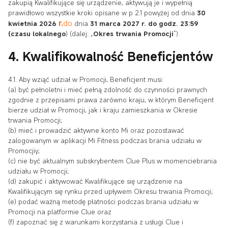
zakupią Kwalifikujące się urządzenie, aktywują je i wypełnią
prawidłowo wszystkie kroki opisane w p 2.1 powyżej od dnia
30
r.
do
kwietnia 2026
dnia
31 marca 2027 r. do godz. 23:59
(czasu lokalnego
) (dalej: „
Okres trwania Promocji
”).
4. Kwalifikowalność Beneficjentów
4.1. Aby wziąć udział w Promocji, Beneficjent musi:
(a) być pełnoletni i mieć pełną zdolność do czynności prawnych
zgodnie z przepisami prawa zarówno kraju, w którym Beneficjent
bierze udział w Promocji, jak i kraju zamieszkania w Okresie
trwania Promocji;
(b) mieć i prowadzić aktywne konto Mi oraz pozostawać
zalogowanym w aplikacji Mi Fitness podczas brania udziału w
Promocjiy;
(c) nie być aktualnym subskrybentem Clue Plus w momenciebrania
udziału w Promocji;
(d) zakupić i aktywować Kwalifikujące się urządzenie na
Kwalifikującym się rynku przed upływem Okresu trwania Promocji;
(e) podać ważną metodę płatności podczas brania udziału w
Promocji na platformie Clue oraz
(f) zapoznać się z warunkami korzystania z usługi Clue i