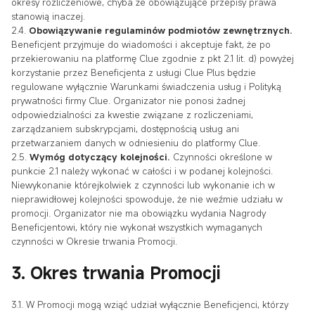
okresy rozliczeniowe, chyba że obowiązujące przepisy prawa
stanowią inaczej.
2.4.
Obowiązywanie regulaminów podmiotów zewnętrznych.
Beneficjent przyjmuje do wiadomości i akceptuje fakt, że po
przekierowaniu na platformę Clue zgodnie z pkt 2.1 lit. d) powyżej
korzystanie przez Beneficjenta z usługi Clue Plus będzie
regulowane wyłącznie Warunkami świadczenia usług i Polityką
prywatności firmy Clue. Organizator nie ponosi żadnej
odpowiedzialności za kwestie związane z rozliczeniami,
zarządzaniem subskrypcjami, dostępnością usług ani
przetwarzaniem danych w odniesieniu do platformy Clue.
2.5.
Wymóg dotyczący kolejności.
Czynności określone w
punkcie 2.1 należy wykonać w całości i w podanej kolejności.
Niewykonanie którejkolwiek z czynności lub wykonanie ich w
nieprawidłowej kolejności spowoduje, że nie weźmie udziału w
promocji. Organizator nie ma obowiązku wydania Nagrody
Beneficjentowi, który nie wykonał wszystkich wymaganych
czynności w Okresie trwania Promocji.
3. Okres trwania Promocji
3.1. W Promocji mogą wziąć udział wyłącznie Beneficjenci, którzy