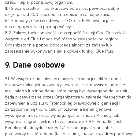
stresu i lepiej poznaj swój organizm.
(b) Śledź wszystko — od skurczów po wzrost pewności siebie —
dzięki ponad 200 sposobom na opisanie samopoczucia.
(c) Hormony znów się odzywają? Okresy, PMS, owulacja —
dostrzegaj wzorce i poznaj swój cykl.
8.2. Zakres, funkcjonalność i dostępność funkcji Clue Plus zależą
wyłącznie od Clue i mogą być różne w zależności od regionu.
Organizator nie ponosi odpowiedzialności za zmiany lub
zaprzestanie wykonywania jakiejkolwiek funkcji Clue Plus.
9. Dane osobowe
9.1. W związku z udziałem w niniejszej Promocji niektóre dane
osobowe (takie jak nazwa użytkownika, imię, nazwisko, adres e-
mail, miasto lub inne dane, które mogą być wymagane do udziału)
będą przetwarzane przez Organizatora w zakresie niezbędnym do
zapewnienia udziału w Promocji, jej prawidłowej organizacji i
zarządzania nią (np. w celu umożliwienia Beneficjentowi
wykonywania czynności wymaganych w ramach Promocji lub
wysyłania nagród, jeśli ma to zastosowanie). 9.2. Ponadto, jeśli
Beneficjent zdecyduje się złożyć reklamację, Organizator
przetworzy niektóre dane (takie jak imię, nazwisko, adres pocztowy