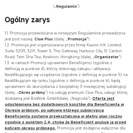
(„
Regulamin
”)
Ogólny zarys
1.1. Promocja przewidziana w niniejszym Regulaminie prowadzona
jest pod nazwą:
Clue Plus
(dalej: „
Promocja”
).
1.2. Promocja jest organizowana przez firmę Xiaomi H.K. Limited,
Suite 3209, 32/F, Tower 5, The Gateway, Harbour City, 15 Canton
Road, Tsim Sha Tsui, Kowloon, Hongkong (dalej: „
Organizator
”).
1.3. w ramach Promocji uprawnieni Beneficjenci (zgodnie z
definicją w punkcie 4), którzy dokonają zakupu i aktywacji
Kwalifikującego się urządzenia (zgodnie z definicją w punkcie 5) na
Kwalifikującym się rynku (zgodnie z definicją w punkcie 6), będą
uprawnieni do skorzystania z bezpłatnej 3-miesięcznej subskrypcji
(dalej: „
Okres próbny
”) na usługę premium Clue Plus, usługi, której
dostawną jest BioWink GmbH(dalej: „Nagroda”).
Oferta jest
udostępniana bez dodatkowych kosztów dla Beneficjenta w
Okresie próbnym, po upływie którego subskrypcja
Beneficjenta zostanie przekształcona w płatny plan roczny
zgodnie z punktem 2.4, chyba że Beneficjent anuluje ją przed
końcem okresu próbnego.
Promocja jest dostępna wyłącznie dla