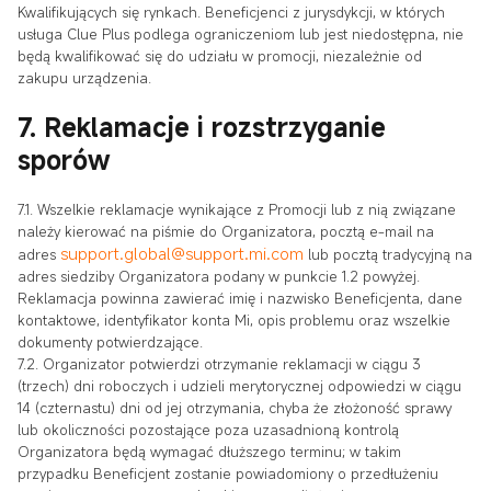
Kwalifikujących się rynkach. Beneficjenci z jurysdykcji, w których
usługa Clue Plus podlega ograniczeniom lub jest niedostępna, nie
będą kwalifikować się do udziału w promocji, niezależnie od
zakupu urządzenia.
7. Reklamacje i rozstrzyganie
sporów
7.1. Wszelkie reklamacje wynikające z Promocji lub z nią związane
należy kierować na piśmie do Organizatora, pocztą e-mail na
support.global@support.mi.com
adres
lub pocztą tradycyjną na
adres siedziby Organizatora podany w punkcie 1.2 powyżej.
Reklamacja powinna zawierać imię i nazwisko Beneficjenta, dane
kontaktowe, identyfikator konta Mi, opis problemu oraz wszelkie
dokumenty potwierdzające.
7.2. Organizator potwierdzi otrzymanie reklamacji w ciągu 3
(trzech) dni roboczych i udzieli merytorycznej odpowiedzi w ciągu
14 (czternastu) dni od jej otrzymania, chyba że złożoność sprawy
lub okoliczności pozostające poza uzasadnioną kontrolą
Organizatora będą wymagać dłuższego terminu; w takim
przypadku Beneficjent zostanie powiadomiony o przedłużeniu