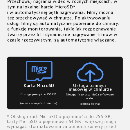
Przechowuj nagrania wideo w różnych miejscach, w 
tym na lokalnej karcie MicroSD*

i w automatycznej pętli nagrywania. Filmy można 
też przechowywać w chmurze. Po aktywowaniu 
usługi filmy są automatycznie pobierane do chmury, 
a funkcje monitorowania, takie jak rozpoznawanie 
twarzy przez SI i dynamiczne nagrywanie filmów w 
czasie rzeczywistym, są automatycznie włączane.
Usługa pamięci 
Karta MicroSD
masowej w chmurze
Obsługa pamięci do 256 GB
Nieograniczona pamięć, szyfrowane 
wideo
(należy zakupić oddzielnie)
(usługa płatna)
* Obsługa kart MicroSD o pojemności do 256 GB; 

karty MicroSD o pojemności 64 GB i większej mogą 
wymagać sformatowania za pomocą kamery przed 