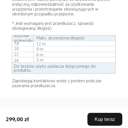
wyłączną odpowiedzialność za użytkowanie 
urządzenia i przestrzeganie obowiązujących w 
określonym przypadku przepisów.
* Jeśli wymagany jest przedłużacz, sprawdź 
obsługiwaną długość:
Rozmiar 
Maks. dozwolona długość
przewodu
18
12 m
20
9 m
22
6 m
3 m
24
Do testów użyto zasilacza dołączonego do 
produktu.
Zapobiegaj kontaktowi wody z portem podczas 
używania przedłużacza.
Drag down to fresh
299,00 zł
Kup teraz