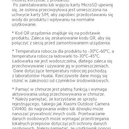
 Po zainstalowaniu lub wyjęciu karty MicroSD upewnij 
się, że osłona przeciwpyłowa jest umieszczona na 
uchwycie karty SIM, aby zapobiec przedostawaniu się 
wody do produktu i wpływaniu na normalne 
użytkowanie.
* Kod QR urządzenia znajduje się na podstawie 
produktu. Zaleca się zeskanowanie kodu QR, aby się 
połączyć z siecią przed zamontowaniem urządzenia.
* Temperatura robocza dla produktu to -30°C–60°C, a 
temperatura robocza ładowarki to-30°C–45°C.

Ładowarka nie jest wodoszczelna, dlatego zaleca się 
przechowywanie i używanie jej w pomieszczeniach. 

 Dane dotyczące temperatury roboczej pochodzą 
z laboratoriów Hualai. Rzeczywiste dane mogą się 
różnić w zależności od czynników środowiskowych.
* Pamięć w chmurze jest płatną funkcją i wymaga 
aktywowania usług przechowywania w chmurze.

* Należy pamiętać, że korzystanie ze sprzętu 
rejestrującego, takiego jak Xiaomi Outdoor Camera 
CW400, do nagrywania wideo lub dźwięku może 
naruszać prywatność innych osób. Przetwarzanie 
danych osobowych może wymagać przestrzegania 
lokalnych przepisów dotyczących ochrony danych 
osobowych. Należy pamiętać, że użytkownik ponosi 