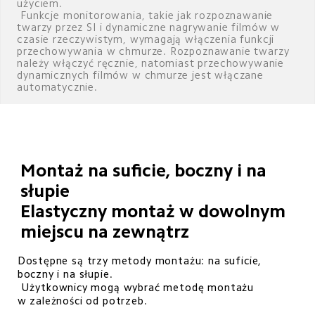
użyciem. 

 Funkcje monitorowania, takie jak rozpoznawanie 
twarzy przez SI i dynamiczne nagrywanie filmów w 
czasie rzeczywistym, wymagają włączenia funkcji 
przechowywania w chmurze. Rozpoznawanie twarzy 
należy włączyć ręcznie, natomiast przechowywanie 
dynamicznych filmów w chmurze jest włączane 
automatycznie.
Montaż na suficie, boczny i na 
słupie 

Elastyczny montaż w dowolnym 
miejscu na zewnątrz
Dostępne są trzy metody montażu: na suficie, 
boczny i na słupie. 

 Użytkownicy mogą wybrać metodę montażu 
w zależności od potrzeb.