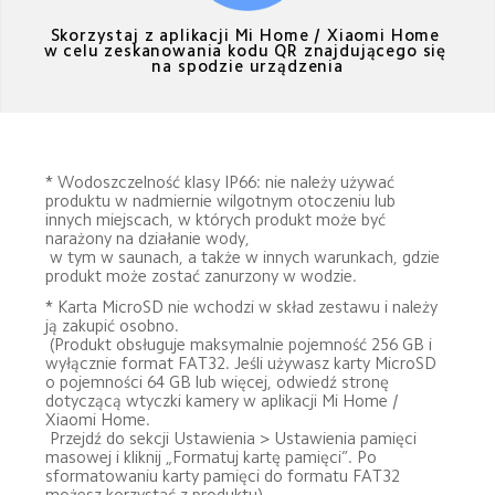
Skorzystaj z aplikacji Mi Home / Xiaomi Home 
w celu zeskanowania kodu QR znajdującego się 
na spodzie urządzenia
* Wodoszczelność klasy IP66: nie należy używać 
produktu w nadmiernie wilgotnym otoczeniu lub 
innych miejscach, w których produkt może być 
narażony na działanie wody, 

 w tym w saunach, a także w innych warunkach, gdzie 
produkt może zostać zanurzony w wodzie.
* Karta MicroSD nie wchodzi w skład zestawu i należy 
ją zakupić osobno. 

 (Produkt obsługuje maksymalnie pojemność 256 GB i 
wyłącznie format FAT32. Jeśli używasz karty MicroSD 
o pojemności 64 GB lub więcej, odwiedź stronę 
dotyczącą wtyczki kamery w aplikacji Mi Home / 
Xiaomi Home. 

 Przejdź do sekcji Ustawienia > Ustawienia pamięci 
masowej i kliknij „Formatuj kartę pamięci”. Po 
sformatowaniu karty pamięci do formatu FAT32 
możesz korzystać z produktu). 
