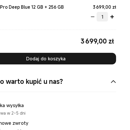
Curren
3 699,00
zł
 Pro Deep Blue 12 GB + 256 GB
3 699,00
zł
Current Price zł3699.00
Dodaj do koszyka
o warto kupić u nas?
ka wysyłka
wa w 2–5 dni
mowe zwroty