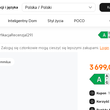
Polska / Polski
K
ji i języka
0 mAh (typ)
Inteligentny Dom
Styl życia
POCO
fikacja
Recenzja(29)
iący oczy
Zaloguj się członkowie mogą cieszyć się lepszymi zakupami.
Login
ummilux
3 699,
Current Pr
Kupon
1
Korzyść
Punkty 