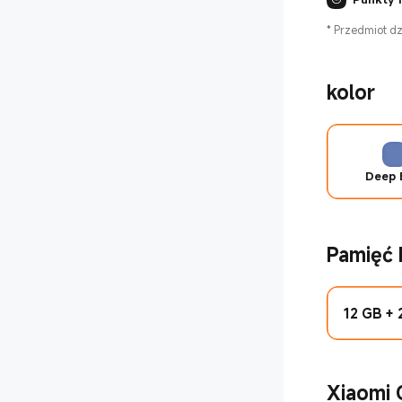
*
Przedmiot dzi
kolor
Deep 
Pamięć
12 GB +
Xiaomi 