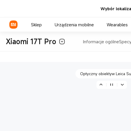
Wybór lokalizac
Bateria krzemowo-węglowa 700
Sklep
Urządzenia mobilne
Wearables
Xiaomi 17T Pro
Informacje ogólne
Specy
6,83" 144Hz wyświetlacz chron
Seria Xiaomi
Seria REDMI
Optyczny obiektyw Leica S
Seria POCO