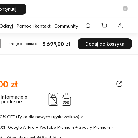
ontynuuj
Odkryj
Pomoc i kontakt
Community
3 699,00
zł
Dodaj do koszyka
Informacje o produkcie
Current Price zł3699
00
zł
ice zł3699.00
Informacje o
10W
produkcie
-
100W
USB PD
0% OFF (Tylko dla nowych użytkowników)
>
 X3
Google AI Pro + YouTube Premium + Spotify Premium
>
Mi
Zdobądź nawet 369 pkt. Mi
>