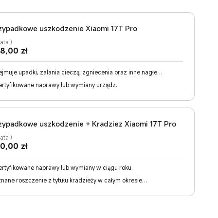
zypadkowe uszkodzenie Xiaomi 17T Pro
lata
)
Current Price zł298
8,00
zł
jmuje upadki, zalania cieczą, zgniecenia oraz inne nagłe
rzenia losowe.
ertyfikowane naprawy lub wymiany urządz.
zypadkowe uszkodzenie + Kradziez Xiaomi 17T Pro
lata
)
Current Price zł420
0,00
zł
ertyfikowane naprawy lub wymiany w ciągu roku.
znane roszczenie z tytułu kradzieży w całym okresie
wiązywania umowy.