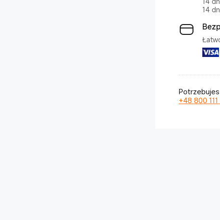
14 dn
14 dn
Bezp
Łatw
Potrzebujes
+48 800 111