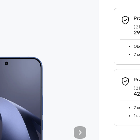
Pr
(
2 
29
Obe
zda
2 c
Pr
(
2 
42
2 c
1 u
obo