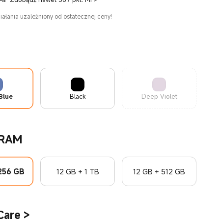
ałania uzależniony od ostatecznej ceny!
Blue
Black
Deep Violet
 RAM
 256 GB
12 GB + 1 TB
12 GB + 512 GB
Care
>