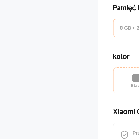
Pamięć
8 GB + 
kolor
Bla
Xiaomi 
Pr