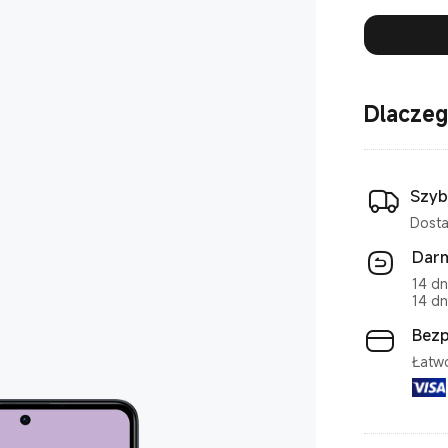
Dlaczeg
Szyb
Dosta
Dar
14 dn
14 dn
Bezp
Łatw