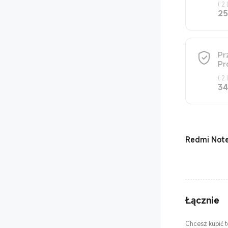
(
2 
25
Pr
Pr
(
2 
34
Redmi Note
Łącznie
Chcesz kupić 