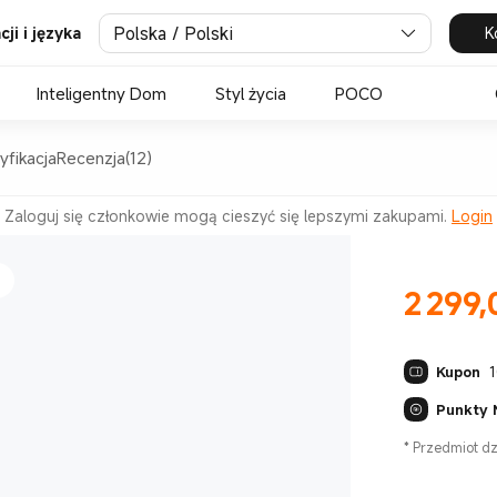
Polska / Polski
K
ji i języka
Inteligentny Dom
Styl życia
POCO
yfikacja
Recenzja(12)
0 Hz
Zaloguj się członkowie mogą cieszyć się lepszymi zakupami.
Login
2 299,
Current Pr
Kupon
1
Punkty 
*
Przedmiot dzi