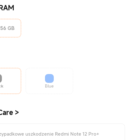
 RAM
256 GB
ck
Blue
Care
>
zypadkowe uszkodzenie Redmi Note 12 Pro+