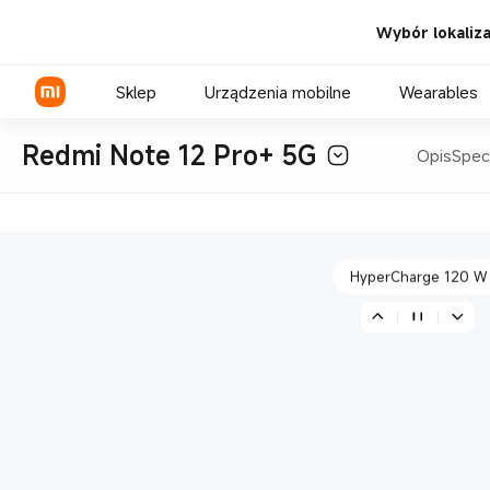
Wybór lokalizac
HyperCharge 120 W
Sklep
Urządzenia mobilne
Wearables
Redmi Note 12 Pro+ 5G
Opis
Spec
Wyświetlacz AMOLED 12
Seria Xiaomi
Seria REDMI
HyperCharge 120 W
Seria POCO