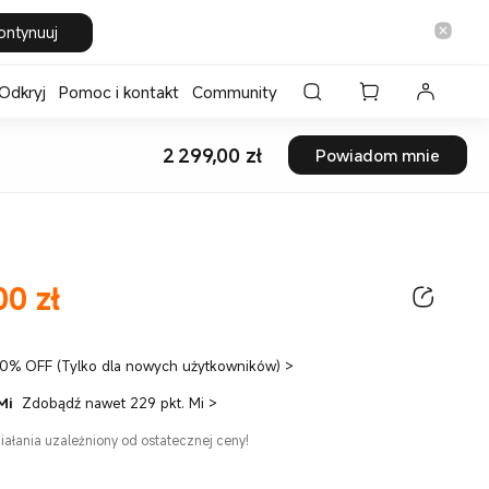
ontynuuj
Odkryj
Pomoc i kontakt
Community
2 299,00
zł
Powiadom mnie
Current Price zł2299
00
zł
ice zł2299.00
0% OFF (Tylko dla nowych użytkowników)
>
Mi
Zdobądź nawet 229 pkt. Mi
>
ałania uzależniony od ostatecznej ceny!