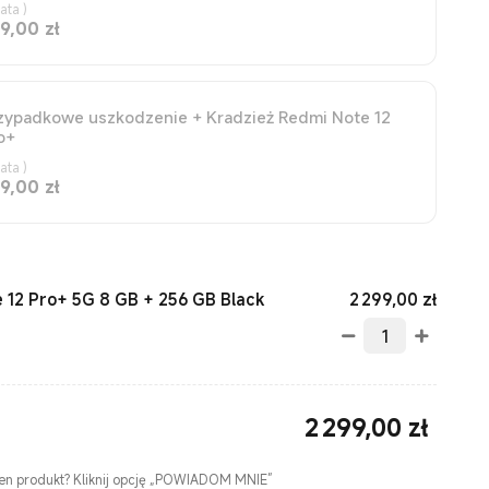
lata
)
Current Price zł259
9,00
zł
zypadkowe uszkodzenie + Kradzież Redmi Note 12
o+
lata
)
Current Price zł349
9,00
zł
Curren
2 299,00
zł
 12 Pro+ 5G 8 GB + 256 GB Black
2 299,00
zł
Current Price zł2299.00
ten produkt? Kliknij opcję „POWIADOM MNIE”