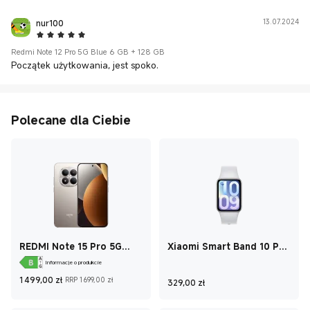
nur100
13.07.2024
5 Star
Redmi Note 12 Pro 5G Blue 6 GB + 128 GB
Początek użytkowania, jest spoko.
Polecane dla Ciebie
REDMI Note 15 Pro 5G
Xiaomi Smart Band 10 Pro
Titanium 8 GB + 512 GB
Glacier Silver
Informacje o produkcie
Current Price zł1 499
Cena rynkowa 1 699,00 zł
Current Price zł32
1 499,00
zł
RRP 1 699,00 zł
329,00
zł