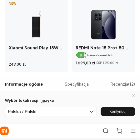
NEW
Xiaomi Sound Play 18W
REDMI Note 15 Pro+ 5G
Black
Black 8 GB + 256 GB
Informacje o produkcie
Current Price zł1
Cena rynk
Current Price zł249
1 699,00
zł
RRP 1 999,00 zł
249,00
zł
Informacje ogólne
Specyfikacja
Recenzja(12)