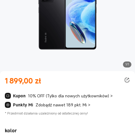
1/1
1 899,00
zł
Current Price zł1899.00
Kupon
10% OFF (Tylko dla nowych użytkowników)
>
Punkty Mi
Zdobądź nawet 189 pkt. Mi
>
*
Przedmiot działania uzależniony od ostatecznej ceny!
kolor