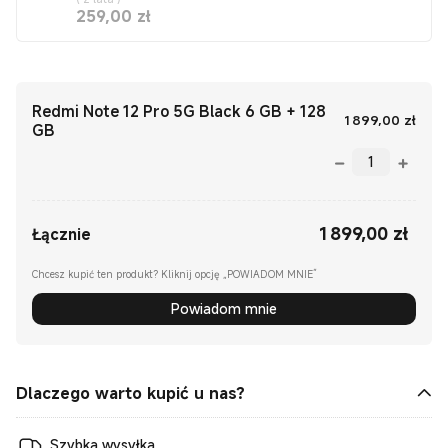
Current Price zł259
259,00
zł
Redmi Note 12 Pro 5G Black 6 GB + 128
Curr
1 899,00
zł
GB
1 899,00
zł
Current Price zł1899.00
Łącznie
Chcesz kupić ten produkt? Kliknij opcję „POWIADOM MNIE”
Powiadom mnie
Dlaczego warto kupić u nas?
Szybka wysyłka