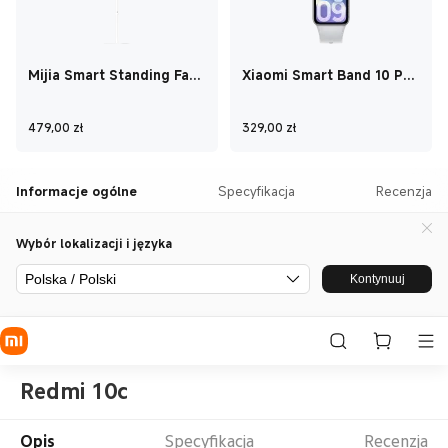
Mijia Smart Standing Fan
Xiaomi Smart Band 10 Pro
Pro Slim
Glacier Silver
Current Price zł479
Current Price zł32
479,00
zł
329,00
zł
Informacje ogólne
Specyfikacja
Recenzja