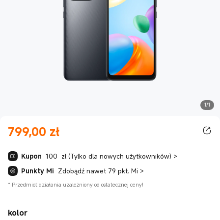
1/1
799,00
zł
Current Price zł799.00
Kupon
100 zł (Tylko dla nowych użytkowników)
>
Punkty Mi
Zdobądź nawet 79 pkt. Mi
>
*
Przedmiot działania uzależniony od ostatecznej ceny!
kolor