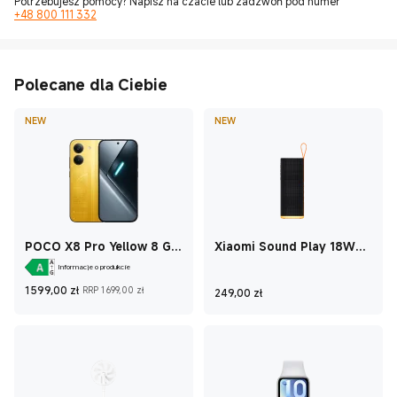
Potrzebujesz pomocy? Napisz na czacie lub zadzwoń pod numer
+48 800 111 332
Polecane dla Ciebie
NEW
NEW
POCO X8 Pro Yellow 8 GB
Xiaomi Sound Play 18W
+ 256 GB
Black
Informacje o produkcie
Current Price zł1 599
Cena rynkowa 1 699,00 zł
Current Price zł24
1 599,00
zł
RRP 1 699,00 zł
249,00
zł