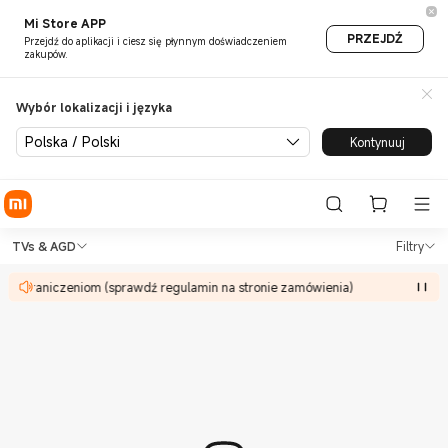
Mi Store APP
PRZEJDŹ
Przejdź do aplikacji i ciesz się płynnym doświadczeniem
zakupów.
Wybór lokalizacji i języka
Polska / Polski
Kontynuuj
Shop TVs & AGD in Xiaomi Mi 
Shop TVs & AGD in Xiaomi Mi Poland Of
TVs & AGD
Filtry
ają ograniczeniom (sprawdź regulamin na stronie zamówienia)