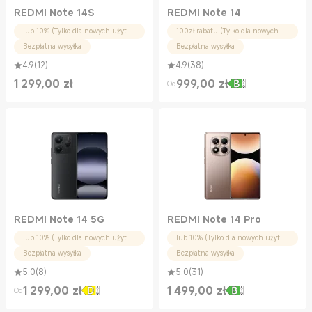
REDMI Note 14S
REDMI Note 14
lub 10% (Tylko dla nowych użytkowników)
100zł rabatu (Tylko dla nowych użytkowników)
Bezpłatna wysyłka
Bezpłatna wysyłka
4.9
(
12
)
4.9
(
38
)
1 299,00
zł
999,00
zł
Od
Current Price zł1299.00
Current Price zł999.00
REDMI Note 14 5G
REDMI Note 14 Pro
lub 10% (Tylko dla nowych użytkowników)
lub 10% (Tylko dla nowych użytkowników)
Bezpłatna wysyłka
Bezpłatna wysyłka
5.0
(
8
)
5.0
(
31
)
1 299,00
zł
1 499,00
zł
Od
Current Price zł1299.00
Current Price zł1499.00