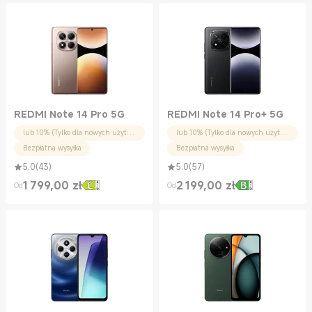
REDMI Note 14 Pro 5G
REDMI Note 14 Pro+ 5G
lub 10% (Tylko dla nowych użytkowników)
lub 10% (Tylko dla nowych użytkowników)
Bezpłatna wysyłka
Bezpłatna wysyłka
5.0
(
43
)
5.0
(
57
)
1 799,00
zł
2 199,00
zł
Od
Od
Current Price zł1799.00
Current Price zł2199.00