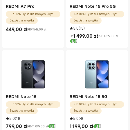
REDMI A7 Pro
REDMI Note 15 Pro 5G
lub 10% (Tylko dla nowych użytkowników)
lub 10% (Tylko dla nowych użytkowników)
Bezpłatna wysyłka
Bezpłatna wysyłka
5.0
(
15
)
449,00
zł
RRP 549,00 zł
Current Price zł449.00
Cena rynkowa 549,00 zł
1 499,00
zł
Od
RRP 1 699,00 zł
Current Price zł1499.00
Cena rynkowa 1 699,00 zł
REDMI Note 15
REDMI Note 15 5G
lub 10% (Tylko dla nowych użytkowników)
lub 10% (Tylko dla nowych użytkowników)
Bezpłatna wysyłka
Bezpłatna wysyłka
5.0
(
11
)
5.0
(
4
)
799,00
zł
1 199,00
zł
RRP 1 099,00 zł
Current Price zł799.00
Cena rynkowa 1 099,00 zł
Current Price zł1199.00