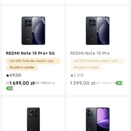
REDMI Note 15 Pro+ 5G
REDMI Note 15 Pro
lub 10% (Tylko dla nowych użytkowników)
lub 10% (Tylko dla nowych użytkowników)
Bezpłatna wysyłka
Bezpłatna wysyłka
4.9
(
30
)
5.0
(
4
)
1 699,00
zł
1 399,00
zł
Od
RRP 1 999,00 zł
RRP 1 499,00 zł
Current Price zł1399.00
Cena rynkowa 1 499,00 zł
Current Price zł1699.00
Cena rynkowa 1 999,00 zł