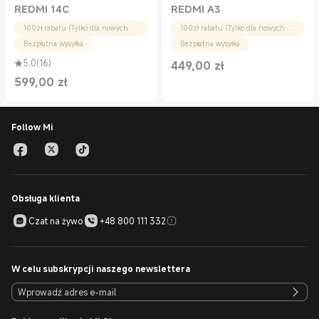
REDMI 14C
REDMI A3
100zł rabatu (Tylko dla nowych użytkowników)
100zł rabatu (Tylko dla nowych użytkowników)
Bezpłatna wysyłka
Bezpłatna wysyłka
5.0
(
16
)
449,00
zł
Current Price zł449.00
599,00
zł
Current Price zł599.00
Follow Mi
Obsługa klienta
Czat na żywo
+48 800 111 332
W celu subskrypcji naszego newslettera