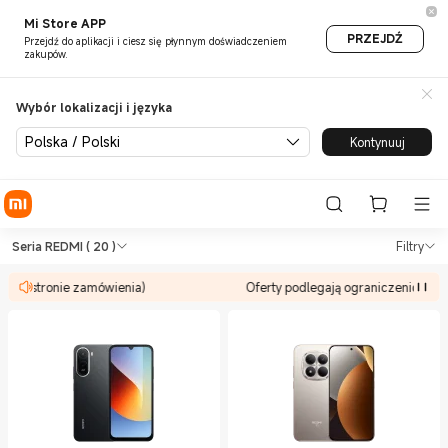
Mi Store APP
PRZEJDŹ
Przejdź do aplikacji i ciesz się płynnym doświadczeniem
zakupów.
Wybór lokalizacji i języka
Polska / Polski
Kontynuuj
Shop Smartfony Seria REDMI i
Shop Smartfony Seria REDMI in Xiaomi 
Seria REDMI
( 20 )
Filtry
n na stronie zamówienia)
Oferty podlegają ograniczeniom (sp