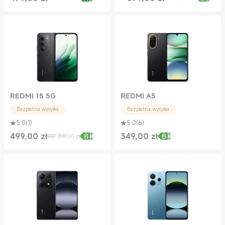
Current Price zł479.00
Cena rynkowa 499,00 zł
Current Price zł579.00
Cena rynkowa 649,00 zł
REDMI 15 5G
REDMI A5
Bezpłatna wysyłka
Bezpłatna wysyłka
5.0
(
1
)
5.0
(
6
)
499,00
zł
349,00
zł
RRP 899,00 zł
Current Price zł499.00
Cena rynkowa 899,00 zł
Current Price zł349.00