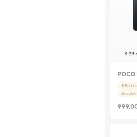
8 GB 
POCO 
Bezpłat
999,0
Current P