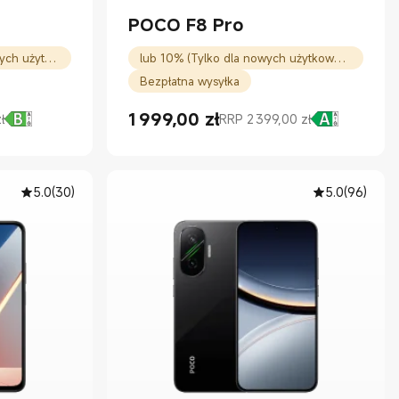
POCO F8 Pro
100zł rabatu (Tylko dla nowych użytkowników)
lub 10% (Tylko dla nowych użytkowników)
Bezpłatna wysyłka
1 999,00
zł
ł
RRP 2 399,00 zł
Current Price zł1999.00
Cena rynkowa 2 399,00 zł
5.0
(
30
)
5.0
(
96
)