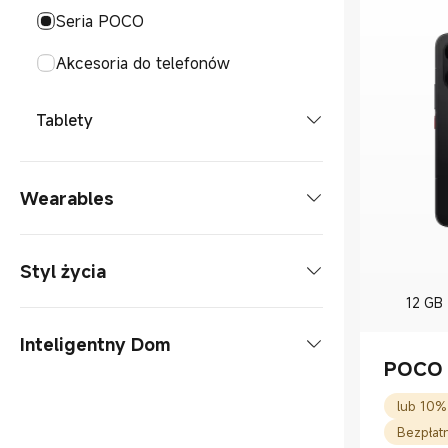
Seria POCO
Akcesoria do telefonów
Tablety
Tablet
Wearables
Akcesoria do tabletów
Smartwatche
Styl życia
Smartwatch
12 GB
Słuchawki
Ładowanie
Inteligentny Dom
Akcesoria do smartwatchy
Słuchawki nauszne
Smart Tags
POCO 
Powerbanki
Plenerowy
Słuchawki bezprzewodowe
Xiaomi Tag
Inteligentne okulary
TVs & AGD
Zasilacze
Modele samochodów
Biuro
Bezpłat
Inteligentne audiookulary