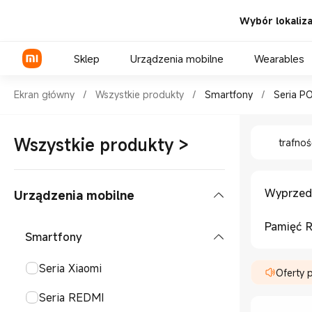
Wybór lokalizac
Sklep
Urządzenia mobilne
Wearables
Shop Smartfony Seria POCO i
Ekran główny
/
Wszystkie produkty
/
Smartfony
/
Seria P
Shop Sma
Seria Xiaomi
Wszystkie produkty
>
trafnoś
Seria REDMI
Seria POCO
Wyprzed
Urządzenia mobilne
Pamięć 
Smartfony
Seria Xiaomi
Oferty 
Seria REDMI