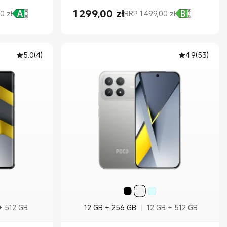
1 299,00
zł
0 zł
RRP 1 499,00 zł
Current Price zł1299.00
Cena rynkowa 1 499,00 zł
5.0
(
4
)
4.9
(
53
)
+ 512 GB
12 GB + 256 GB
12 GB + 512 GB