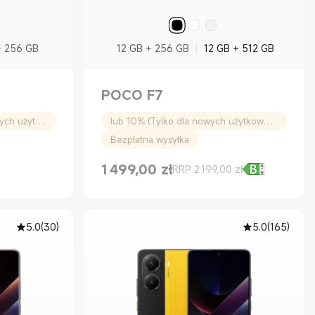
+ 256 GB
12 GB + 256 GB
12 GB + 512 GB
POCO F7
100zł rabatu (Tylko dla nowych użytkowników)
lub 10% (Tylko dla nowych użytkowników)
Bezpłatna wysyłka
1 499,00
zł
RRP 2 199,00 zł
Current Price zł1499.00
Cena rynkowa 2 199,00 zł
5.0
(
30
)
5.0
(
165
)