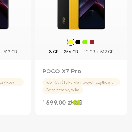
 + 512 GB
8 GB + 256 GB
12 GB + 512 GB
POCO X7 Pro
lub 10% (Tylko dla nowych użytkowników)
lub 10% (Tylko dla nowych użytkowników)
Bezpłatna wysyłka
1 699,00
zł
Current Price zł1699.00