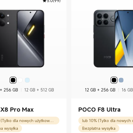
5.0
(
99
)
 + 256 GB
12 GB + 512 GB
12 GB + 256 GB
16 GB
X8 Pro Max
POCO F8 Ultra
lub 10% (Tylko dla nowych użytkowników)
na wysyłka
Bezpłatna wysyłka