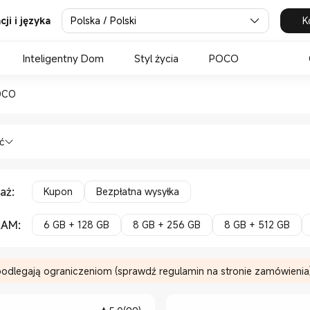
Polska / Polski
K
ji i języka
Inteligentny Dom
Styl życia
POCO
n Xiaomi Mi Poland Official 
OCO
rtfony Seria POCO in Xiaomi Mi Poland
ć
aż
:
Kupon
Bezpłatna wysyłka
RAM
:
6 GB + 128 GB
8 GB + 256 GB
8 GB + 512 GB
podlegają ograniczeniom (sprawdź regulamin na stronie zamówienia