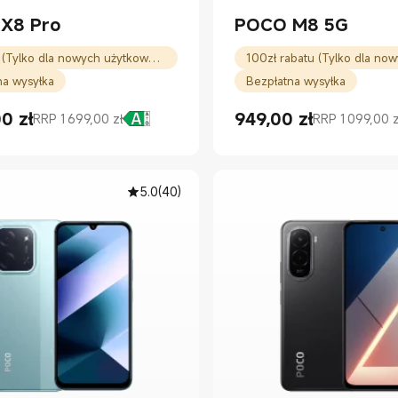
X8 Pro
POCO M8 5G
lub 10% (Tylko dla nowych użytkowników)
na wysyłka
Bezpłatna wysyłka
00
zł
949,00
zł
RRP 1 699,00 zł
RRP 1 099,00 z
rice zł1599.00
owa 1 699,00 zł
Current Price zł949.00
Cena rynkowa 1 099,00 zł
5.0
(
40
)