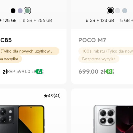
+ 128 GB
8 GB + 256 GB
6 GB + 128 GB
8 GB 
 C85
POCO M7
lub 10% (Tylko dla nowych użytkowników)
na wysyłka
Bezpłatna wysyłka
0
zł
699,00
zł
RRP 599,00 zł
rice zł449.00
kowa 599,00 zł
Current Price zł699.00
4.9
(
41
)