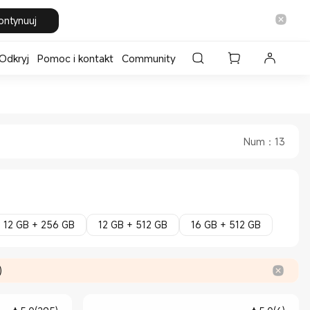
ontynuuj
Odkryj
Pomoc i kontakt
Community
Store
 Official Store
Num
：
13
12 GB + 256 GB
12 GB + 512 GB
16 GB + 512 GB
)