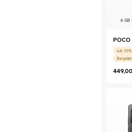
6 GB 
POCO
Bezpłat
449,0
Current P
Cena ryn