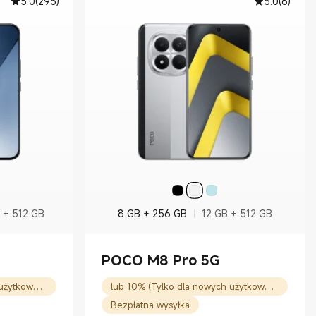
5.0
(
295
)
5.0
(
6
)
 + 512 GB
8 GB + 256 GB
12 GB + 512 GB
POCO M8 Pro 5G
lub 10% (Tylko dla nowych użytkowników)
lub 10% (Tylko dla nowych użytkowników)
Bezpłatna wysyłka