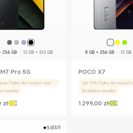
+ 256 GB
12 GB + 512 GB
8 GB + 256 GB
12 GB
M7 Pro 5G
POCO X7
100zł rabatu (Tylko dla nowych użytkowników)
na wysyłka
Bezpłatna wysyłka
0
zł
1 299,00
zł
rice zł999.00
Current Price zł1299.00
5.0
(
37
)