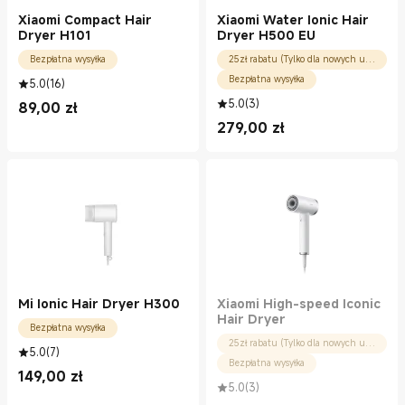
Xiaomi Compact Hair
Xiaomi Water Ionic Hair
Dryer H101
Dryer H500 EU
Bezpłatna wysyłka
25zł rabatu (Tylko dla nowych użytkowników)
Bezpłatna wysyłka
5.0
(
16
)
5.0
(
3
)
89,00
zł
Current Price zł89.00
279,00
zł
Current Price zł279.00
Mi Ionic Hair Dryer H300
Xiaomi High-speed Iconic
Hair Dryer
Bezpłatna wysyłka
25zł rabatu (Tylko dla nowych użytkowników)
5.0
(
7
)
Bezpłatna wysyłka
149,00
zł
Current Price zł149.00
5.0
(
3
)