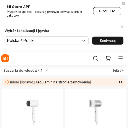
Mi Store APP
PRZEJDŹ
Przejdź do aplikacji i ciesz się płynnym doświadczeniem
zakupów.
Wybór lokalizacji i języka
Polska / Polski
Kontynuuj
Shop Pielęgnacja osobista Su
Shop Pielęgnacja osobista Suszarki do 
Suszarki do włosów
( 4 )
Filtry
raniczeniom (sprawdź regulamin na stronie zamówienia)
Ofert