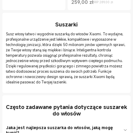
259,00
zł
RRP 289,00 zł
Current Price zł259.00
Cena rynkowa 289,00 zł
Suszarki
Susz włosy łatwo i wygodnie suszarką do włosów Xiaomi. To wydajne,
profesjonalne urządzenie jest lekkie, kompaktowe i wyposażone w
technologię jonizacji, która dzięki 50 milionom jonów ujemnych sprawi,
że Twoje włosy staną się miękkie i lśniące. Inteligentna kontrola
temperatury pozwala osiągnąć profesjonalne rezultaty, chroniąc
jednocześnie włosy przed szkodliwym wpływem ciepłego podmuchu.
Dzięki regulowanej prędkości gorącego i zimnego powietrza możesz
łatwo dostosować proces suszenia do swoich potrzeb. Funkcje
ochronne i nowoczesny design sprawią, że suszarki Xiaomi będą
idealnie pasować do Twojej łazienki.
Często zadawane pytania dotyczące suszarek
do włosów
Jaka jest najlepsza suszarka do włosów, jaką mogę
kupić?