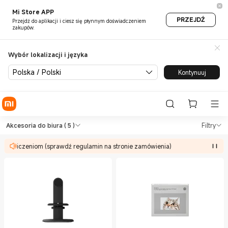
Mi Store APP
PRZEJDŹ
Przejdź do aplikacji i ciesz się płynnym doświadczeniem
zakupów.
Wybór lokalizacji i języka
Polska / Polski
Kontynuuj
Shop Biuro Akcesoria do biur
Shop Biuro Akcesoria do biura in Xiaom
Akcesoria do biura
( 5 )
Filtry
 ograniczeniom (sprawdź regulamin na stronie zamówienia)
Of