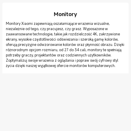
Monitory
Monitory Xiaomi zapewniają oszałamiające wrażenia wizualne,
niezależnie od tego, czy pracujesz, czy grasz. Wyposażone w
zaawansowane technologie, takie jak rozdzielczość 4K, zakrzywione
ekrany, wysokie częstotliwości odświeżania i szeroką gamę kolorów,
oferują precyzyjne odwzorowanie kolorów oraz płynność obrazu. Dzięki
różnorodnym opcjom rozmiaru, od 27 do 34 cali, monitory te spełniają
potrzeby graczy, projektantów oraz codziennych użytkowników.
Zoptymalizuj swoje wrażenia z oglądania i popraw swój cyfrowy styl
życia dzięki naszej wyjątkowej ofercie monitorów komputerowych.
Często zadawane pytania dotyczące
monitorów
Jaki rozmiar powinienem kupić monitor?
Wybór monitora powinien zależeć od Twoich preferencji, celów
Jaki monitor kupić do pracy w domu?
oraz ilości miejsca na biurku. Monitory 24-calowe sprawdzają się
w pracy biurowej i codziennym użytkowaniu. Większe, 27-34-