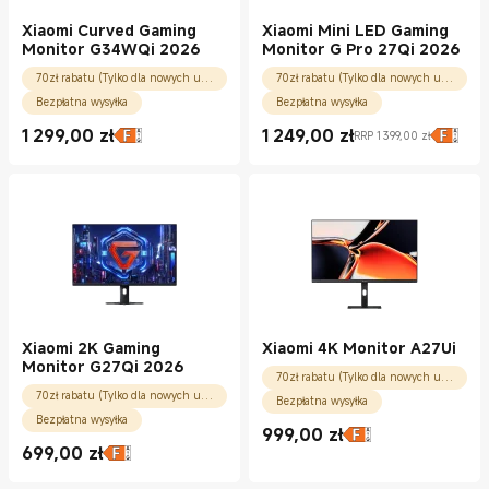
Xiaomi Curved Gaming
Xiaomi Mini LED Gaming
Monitor G34WQi 2026
Monitor G Pro 27Qi 2026
70zł rabatu (Tylko dla nowych użytkowników)
70zł rabatu (Tylko dla nowych użytkowników)
Bezpłatna wysyłka
Bezpłatna wysyłka
1 299,00
zł
1 249,00
zł
RRP 1 399,00 zł
Current Price zł1299.00
Current Price zł1249.00
Cena rynkowa 1 399,00 zł
Xiaomi 2K Gaming
Xiaomi 4K Monitor A27Ui
Monitor G27Qi 2026
70zł rabatu (Tylko dla nowych użytkowników)
70zł rabatu (Tylko dla nowych użytkowników)
Bezpłatna wysyłka
Bezpłatna wysyłka
999,00
zł
Current Price zł999.00
699,00
zł
Current Price zł699.00