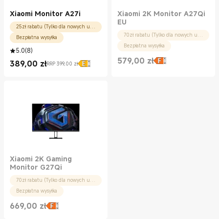
Xiaomi Monitor A27i
Xiaomi 2K Monitor A27Qi
EU
25zł rabatu (Tylko dla nowych użytkowników)
70zł rabatu (Tylko dla nowych użytkowników)
Bezpłatna wysyłka
Bezpłatna wysyłka
5.0
(
8
)
579,00
zł
389,00
zł
Current Price zł579.00
RRP 399,00 zł
Current Price zł389.00
Cena rynkowa 399,00 zł
Xiaomi 2K Gaming
Monitor G27Qi
70zł rabatu (Tylko dla nowych użytkowników)
Bezpłatna wysyłka
669,00
zł
Current Price zł669.00