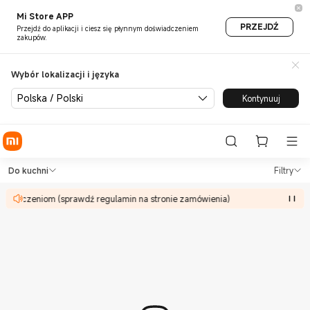
Mi Store APP
PRZEJDŹ
Przejdź do aplikacji i ciesz się płynnym doświadczeniem
zakupów.
Wybór lokalizacji i języka
Polska / Polski
Kontynuuj
Shop Do kuchni in Xiaomi Mi 
Shop Do kuchni in Xiaomi Mi Poland Off
Do kuchni
Filtry
ograniczeniom (sprawdź regulamin na stronie zamówienia)
Of