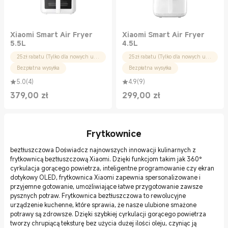
Xiaomi Smart Air Fryer
Xiaomi Smart Air Fryer
5.5L
4.5L
25zł rabatu (Tylko dla nowych użytkowników)
25zł rabatu (Tylko dla nowych użytkowników)
Bezpłatna wysyłka
Bezpłatna wysyłka
5.0
(
4
)
4.9
(
9
)
379,00
zł
299,00
zł
Current Price zł379.00
Current Price zł299.00
Frytkownice
beztłuszczowa Doświadcz najnowszych innowacji kulinarnych z
frytkownicą beztłuszczową Xiaomi. Dzięki funkcjom takim jak 360°
cyrkulacja gorącego powietrza, inteligentne programowanie czy ekran
dotykowy OLED, frytkownica Xiaomi zapewnia spersonalizowane i
przyjemne gotowanie, umożliwiające łatwe przygotowanie zawsze
pysznych potraw. Frytkownica beztłuszczowa to rewolucyjne
urządzenie kuchenne, które sprawia, że nasze ulubione smażone
potrawy są zdrowsze. Dzięki szybkiej cyrkulacji gorącego powietrza
tworzy chrupiącą teksturę bez użycia dużej ilości oleju, czyniąc ją