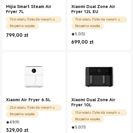
Mijia Smart Steam Air
Xiaomi Dual Zone Air
Fryer 7L
Fryer 12L EU
70zł rabatu (Tylko dla nowych użytkowników)
70zł rabatu (Tylko dla nowych użytkowników)
Bezpłatna wysyłka
Bezpłatna wysyłka
5.0
(
5
)
799,00
zł
Current Price zł799.00
699,00
zł
Current Price zł699.00
Xiaomi Air Fryer 6.5L
Xiaomi Dual Zone Air
Fryer 10L
25zł rabatu (Tylko dla nowych użytkowników)
70zł rabatu (Tylko dla nowych użytkowników)
Bezpłatna wysyłka
Bezpłatna wysyłka
4.9
(
9
)
5.0
(
11
)
329,00
zł
Current Price zł329.00