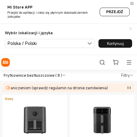
Mi Store APP
PRZEJDŹ
Przejdź do aplikacji i ciesz się płynnym doświadczeniem
zakupów.
Wybór lokalizacji i języka
Polska / Polski
Kontynuuj
Shop Sprzęt kuchenny Frytko
Shop Sprzęt kuchenny Frytkownice bezt
Frytkownice beztłuszczowe
( 8 )
Filtry
ją ograniczeniom (sprawdź regulamin na stronie zamówienia)
Nowy