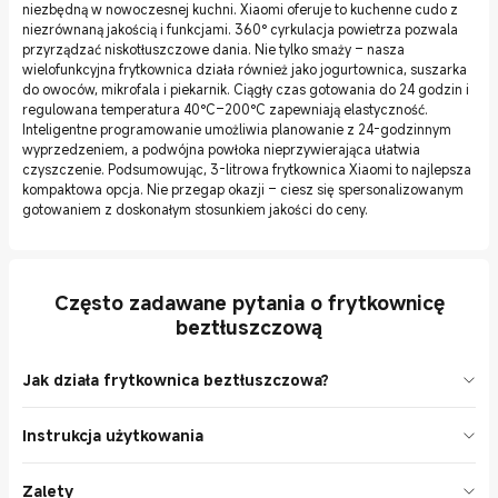
niezbędną w nowoczesnej kuchni. Xiaomi oferuje to kuchenne cudo z
niezrównaną jakością i funkcjami. 360° cyrkulacja powietrza pozwala
przyrządzać niskotłuszczowe dania. Nie tylko smaży – nasza
wielofunkcyjna frytkownica działa również jako jogurtownica, suszarka
do owoców, mikrofala i piekarnik. Ciągły czas gotowania do 24 godzin i
regulowana temperatura 40°C–200°C zapewniają elastyczność.
Inteligentne programowanie umożliwia planowanie z 24-godzinnym
wyprzedzeniem, a podwójna powłoka nieprzywierająca ułatwia
czyszczenie. Podsumowując, 3-litrowa frytkownica Xiaomi to najlepsza
kompaktowa opcja. Nie przegap okazji – ciesz się spersonalizowanym
gotowaniem z doskonałym stosunkiem jakości do ceny.
Często zadawane pytania o frytkownicę
beztłuszczową
Jak działa frytkownica beztłuszczowa?
Urządzenie wykorzystuje gorące powietrze rozprowadzane przez
Instrukcja użytkowania
wydajny wentylator. Dzięki perforowanemu koszykowi i cyrkulacji
powietrza, żywność uzyskuje chrupiącą skórkę przy minimalnym
1.Ustaw urządzenie na płaskiej powierzchni i podłącz do prądu.
użyciu tłuszczu (nawet do 80% mniej niż smażenie tradycyjne) .
Zalety
2.Wymagane przepisem – przeprowadź pregrzanie. 3.Umieść