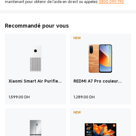
maintenant pour obtenir de l’aide en direct ou appelez
0800 090 190
Recommandé pour vous
NEW
Xiaomi Smart Air Purifier
REDMI A7 Pro couleur
4 Lite
orange 4 GO + 128 GO
Current Price ‎ DH‎1,599
Current Price ‎ DH
1,599.00
‎ DH‎
1,289.00
‎ DH‎
NEW