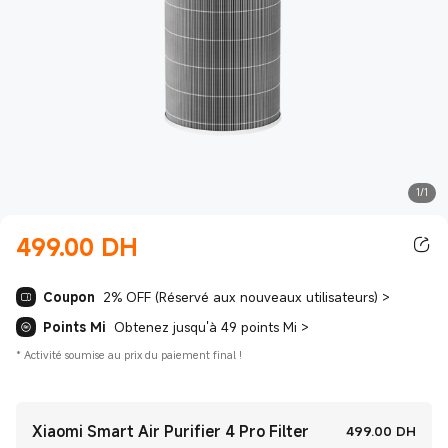
1/1
499.00
‎ DH‎
Current Price ‎ DH‎499.00
Coupon
2% OFF (Réservé aux nouveaux utilisateurs)
>
Points Mi
Obtenez jusqu'à 49 points Mi
>
*
Activité soumise au prix du paiement final !
Xiaomi Smart Air Purifier 4 Pro Filter
Curre
499.00
‎ DH‎