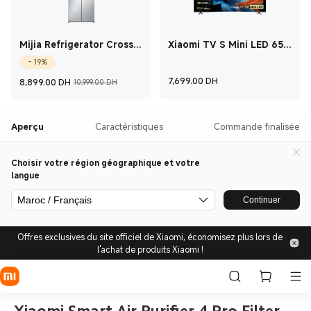
Mijia Refrigerator Cross
Xiaomi TV S Mini LED 65
Door 502L
2026
- 19%
Current Price ‎ DH‎8,899
Marketing price 10,999.00‎ DH‎
Current Price ‎ D
7,699.00
‎ DH‎
8,899.00
‎ DH‎
10,999.00‎ DH‎
Aperçu
Caractéristiques
Commande finalisée