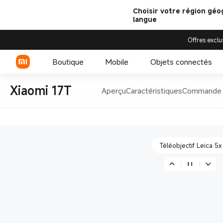
Choisir votre région géo
langue
Offres exclu
Jusqu'à 120x de zoom IA 
Boutique
Mobile
Objets connectés
Xiaomi 17T
Aperçu
Caractéristiques
Commande f
Leica Live Moment
Série Xiaomi
Montre connectée
Série REDMI
Accessoires pour
montres connectées
Téléobjectif Leica 5x