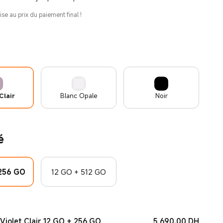
ise au prix du paiement final !
Clair
Blanc Opale
Noir
é
 256 GO
12 GO + 512 GO
Current
5,690.00
‎ DH‎
Violet Clair 12 GO + 256 GO