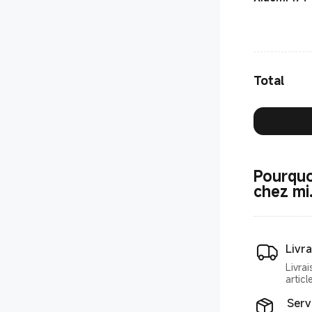
Total
Pourquo
chez mi
Livr
Livra
articl
Serv