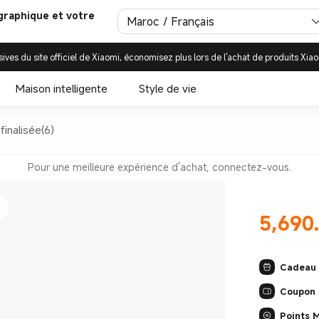
graphique et votre
Maroc / Français
sives du site officiel de Xiaomi, économisez plus lors de l'achat de produits Xiao
ultra
Maison intelligente
Style de vie
inalisée(6)
Pour une meilleure expérience d'achat, connectez-vous.
5,690
Current Pri
Cadeau
Coupon
Points 