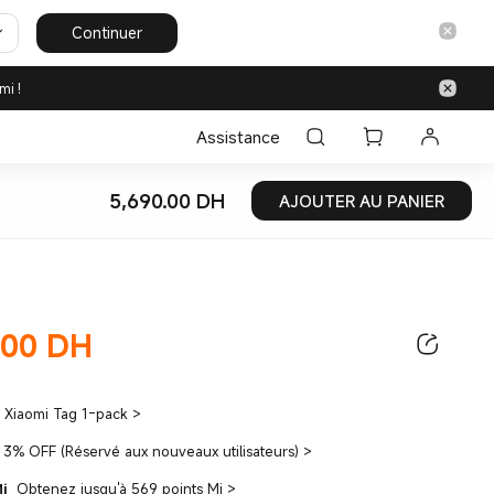
Continuer
mi !
Assistance
5,690.00
‎ DH‎
AJOUTER AU PANIER
Current Price ‎ DH‎5690
.00
‎ DH‎
ce ‎ DH‎5690.00
Xiaomi Tag 1-pack
>
3% OFF (Réservé aux nouveaux utilisateurs)
>
Mi
Obtenez jusqu'à 569 points Mi
>