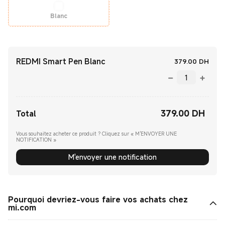
Blanc
REDMI Smart Pen Blanc
Curre
379.00
‎ DH‎
379.00
‎ DH‎
Current Price ‎ DH‎379.00
Total
Vous souhaitez acheter ce produit ? Cliquez sur « M'ENVOYER UNE
NOTIFICATION »
M'envoyer une notification
Pourquoi devriez-vous faire vos achats chez
mi.com