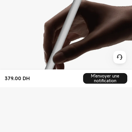
M'envoyer une
379.00
‎ DH‎
Current Price ‎ DH‎379
notification