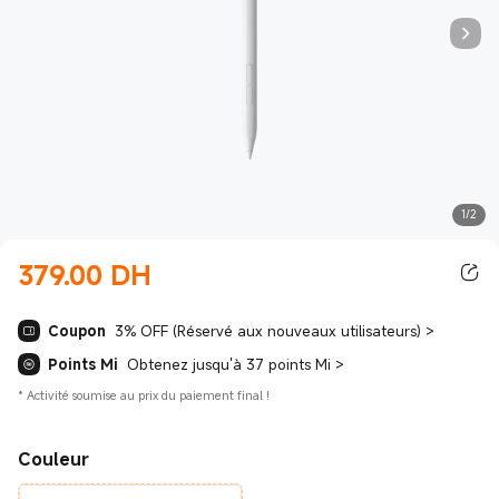
1/2
379.00
‎ DH‎
Current Price ‎ DH‎379.00
Coupon
3% OFF (Réservé aux nouveaux utilisateurs)
>
Points Mi
Obtenez jusqu'à 37 points Mi
>
*
Activité soumise au prix du paiement final !
Couleur