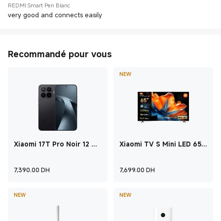
REDMI Smart Pen Blanc
very good and connects easily
Recommandé pour vous
NEW
Xiaomi 17T Pro Noir 12 GO
Xiaomi TV S Mini LED 65
+ 512 GO
2026
Current Price ‎ DH‎7,390
Current Price ‎ D
7,390.00
‎ DH‎
7,699.00
‎ DH‎
NEW
NEW