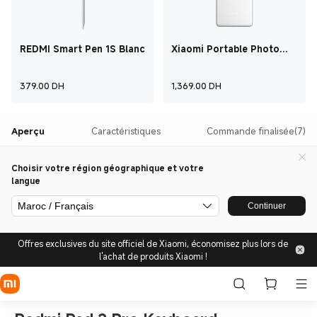
REDMI Smart Pen 1S Blanc
Xiaomi Portable Photo
Printer Pro
Current Price ‎ DH‎379
Current Price ‎ DH
379.00
‎ DH‎
1,369.00
‎ DH‎
Aperçu
Caractéristiques
Commande finalisée(7)