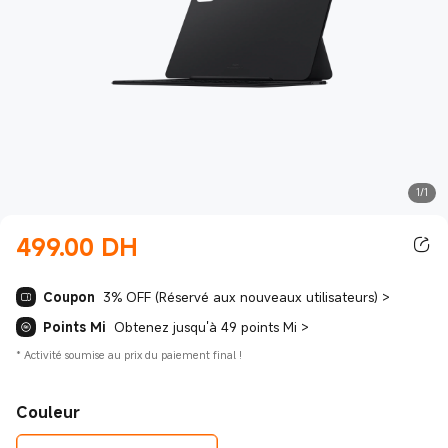
1/1
499.00
‎ DH‎
Current Price ‎ DH‎499.00
Coupon
3% OFF (Réservé aux nouveaux utilisateurs)
>
Points Mi
Obtenez jusqu'à 49 points Mi
>
*
Activité soumise au prix du paiement final !
Couleur