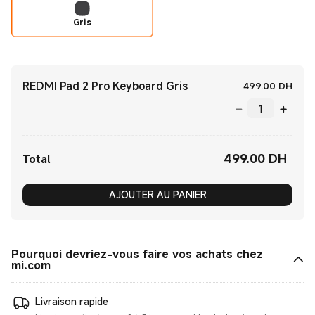
Gris
REDMI Pad 2 Pro Keyboard Gris
Curre
499.00
‎ DH‎
499.00
‎ DH‎
Current Price ‎ DH‎499.00
Total
AJOUTER AU PANIER
Pourquoi devriez-vous faire vos achats chez
mi.com
Livraison rapide