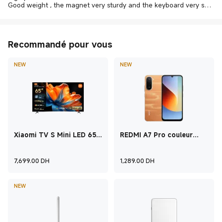
Good weight , the magnet very sturdy and the keyboard very smo
oth
The connectivity is great with the tablet
Recommandé pour vous
NEW
NEW
Xiaomi TV S Mini LED 65
REDMI A7 Pro couleur
2026
orange 4 GO + 128 GO
Current Price ‎ DH‎7,699
Current Price ‎ DH
7,699.00
‎ DH‎
1,289.00
‎ DH‎
NEW