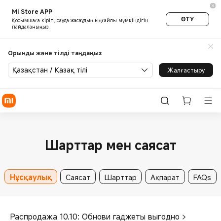
Mi Store APP
ӨТУ
Қосымшаға кіріп, сауда жасаудың ыңғайлы мүмкіндігін
пайдаланыңыз.
Орынды және тілді таңдаңыз
Қазақстан / Қазақ тілі
Жалғастыру
Шарттар мен саясат
Нұсқаулық
Саясат
Шарттар
Ақпарат
FAQs
Распродажа 10.10: Обнови гаджеты выгодно