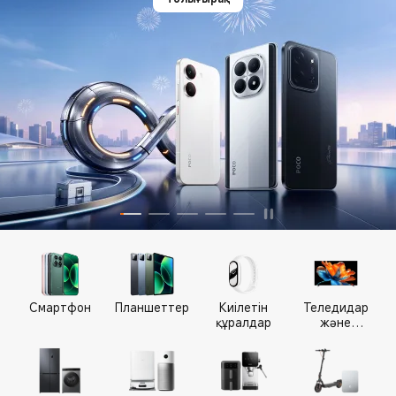
Смартфон
Планшеттер
Киілетін
Теледидар
құралдар
және
медиалар