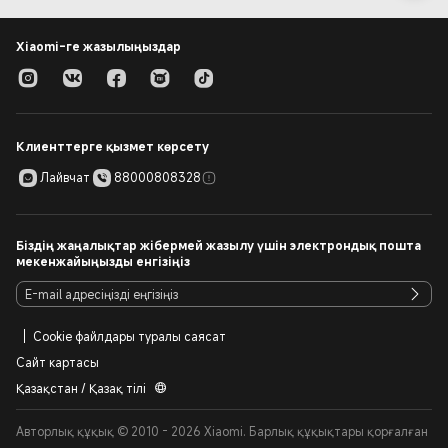
Xiaomi-ге жазылыңыздар
Клиенттерге қызмет көрсету
Лайвчат
88000808328
Біздің жаңалықтар жібермей жазылу үшін электрондық пошта
мекенжайыңызды енгізіңіз
Cookie файлдары туралы саясат
Сайт картасы
Қазақстан / Қазақ тілі
Авторлық құқық © 2010 - 2026 Xiaomi. Барлық құқықтары қорғалған