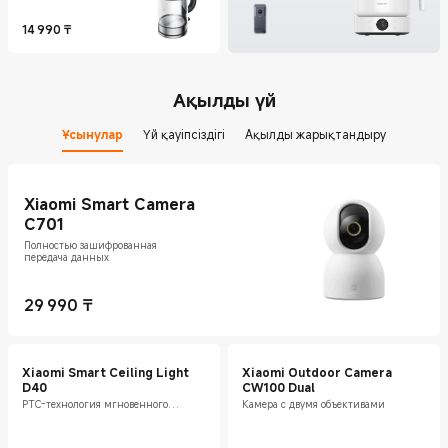
14 990
₸
Current Price ₸14990
Ақылды үй
Ұсынулар
Үй қауіпсіздігі
Ақылды жарықтандыру
Xiaomi Smart Camera
C701
Полностью зашифрованная
передача данных
29 990
₸
Current Price ₸29990
Xiaomi Smart Ceiling Light
Xiaomi Outdoor Camera
D40
CW100 Dual
PTC-технология мгновенного
Камера с двумя объективами
обогрева