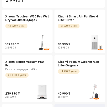
219 990
₸
Current Price ₸219990
Xiaomi Truclean W30 Pro Wet
Xiaomi Smart Air Purifier 4
Dry Vacuum+Подарок
Lite+Filter
42 990 ₸ үнем
21 990 ₸ үнем
169 990
₸
86 990
₸
Current Price ₸169990
Нарықтағы баға 212 980 ₸
Current Price ₸86990
Нарықтағы баға 108 980 ₸
212 980 ₸
108 980 ₸
Xiaomi Robot Vacuum H50
Xiaomi Vacuum Cleaner G20
Pro
Lite+Daypack
Емкость резервуара — 4,5 л
14 990 ₸ үнем
20 000 ₸ үнем
239 990
₸
40 990
₸
Current Price ₸239990
Нарықтағы баға 259 990 ₸
Current Price ₸40990
Нарықтағы баға 55 980 ₸
259 990 ₸
55 980 ₸