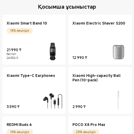
Қосымша ұсыныстар
Xiaomi Smart Band 10
Xiaomi Electric Shaver S200
18% жеңілдік
21 990
₸
бастап
Current Price ₸21990
Нарықтағы баға 26 990 ₸
12 990
₸
26 990 ₸
Current Price ₸12990
Xiaomi Type-C Earphones
Xiaomi High-capacity Ball
Pen (10-pack)
3 590
₸
2 990
₸
Current Price ₸3590
Current Price ₸2990
REDMI Buds 6
POCO X8 Pro Max
18% жеңілдік
28% жеңілдік