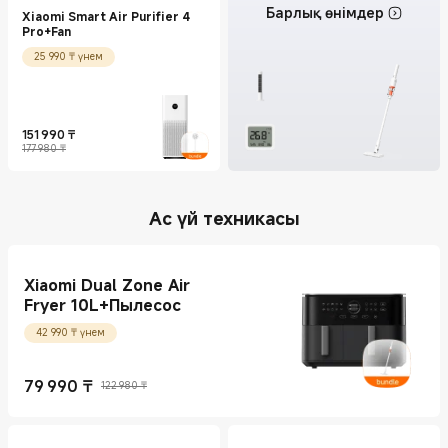
Барлық өнімдер
Xiaomi Smart Air Purifier 4
Pro+Fan
25 990 ₸ үнем
151 990
₸
Current Price ₸151990
Нарықтағы баға 177 980 ₸
177 980 ₸
Ас үй техникасы
Xiaomi Dual Zone Air
Fryer 10L+Пылесос
42 990 ₸ үнем
79 990
₸
122 980 ₸
Current Price ₸79990
Нарықтағы баға 122 980 ₸