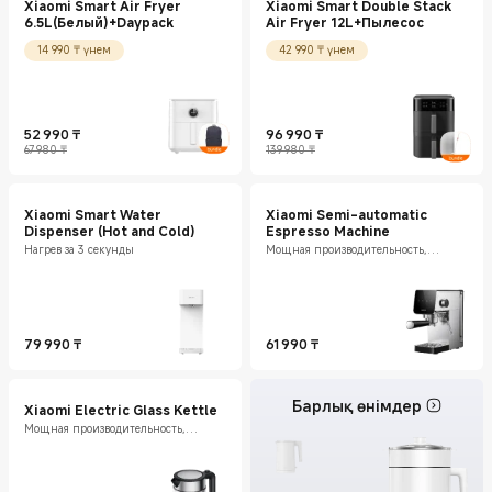
Xiaomi Smart Air Fryer
Xiaomi Smart Double Stack
6.5L(Белый)+Daypack
Air Fryer 12L+Пылесос
14 990 ₸ үнем
42 990 ₸ үнем
52 990
₸
96 990
₸
Current Price ₸52990
Нарықтағы баға 67 980 ₸
Current Price ₸96990
Нарықтағы баға 139 980 ₸
67 980 ₸
139 980 ₸
Xiaomi Smart Water
Xiaomi Semi-automatic
Dispenser (Hot and Cold)
Espresso Machine
Нагрев за 3 секунды
Мощная производительность,
исключительная во всех аспектах
79 990
₸
61 990
₸
Current Price ₸79990
Current Price ₸61990
Барлық өнімдер
Xiaomi Electric Glass Kettle
Мощная производительность,
исключительная во всех аспектах