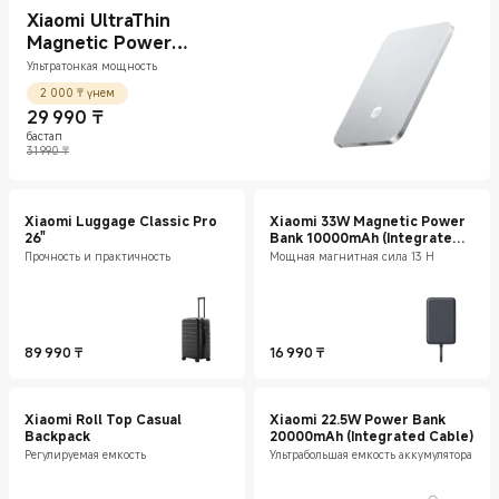
Xiaomi UltraThin
Magnetic Power
Bank 5000 15W
Ультратонкая мощность
2 000 ₸ үнем
29 990
₸
бастап
Current Price ₸29990
Нарықтағы баға 31 990 ₸
31 990 ₸
Xiaomi Luggage Classic Pro
Xiaomi 33W Magnetic Power
26"
Bank 10000mAh (Integrated
Cable)
Прочность и практичность
Мощная магнитная сила 13 Н
89 990
₸
16 990
₸
Current Price ₸89990
Current Price ₸16990
Xiaomi Roll Top Casual
Xiaomi 22.5W Power Bank
Backpack
20000mAh (Integrated Cable)
Регулируемая емкость
Ультрабольшая емкость аккумулятора