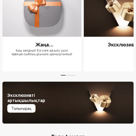
Жаңа
Эксклюзивт
пайдаланушыларды
артықшылық
Қош келдіңіз! Біз сізге қосылу үшін
ерекше сыйлық ұсынуға қуаныштымыз!
ынталандыру
бағдарламасы
Эксклюзивті
артықшылықтар
Толығырақ