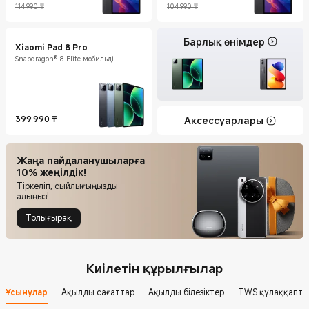
114 990 ₸
104 990 ₸
Барлық өнімдер
Xiaomi Pad 8 Pro
Snapdragon® 8 Elite мобильді
платформасы
399 990
₸
Аксессуарлары
Current Price ₸399990
Жаңа пайдаланушыларға
10% жеңілдік!
Тіркеліп, сыйлығыңызды
алыңыз!
Толығырақ
Киілетін құрылғылар
Ұсынулар
Ақылды сағаттар
Ақылды білезіктер
TWS құлаққапта