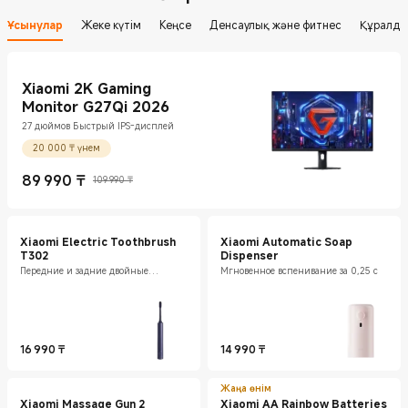
Ұсынулар
Жеке күтім
Кеңсе
Денсаулық және фитнес
Құралда
Xiaomi 2K Gaming
Monitor G27Qi 2026
27 дюймов Быстрый IPS-дисплей
20 000 ₸ үнем
89 990
₸
109 990 ₸
Current Price ₸89990
Нарықтағы баға 109 990 ₸
Xiaomi Electric Toothbrush
Xiaomi Automatic Soap
T302
Dispenser
Передние и задние двойные
Мгновенное вспенивание за 0,25 с
амортизаторы
16 990
₸
14 990
₸
Current Price ₸16990
Current Price ₸14990
Жаңа өнім
Xiaomi Massage Gun 2
Xiaomi AA Rainbow Batteries