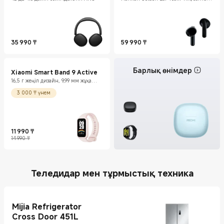
және Hi-Res Audio
35 990
₸
59 990
₸
Current Price ₸35990
Current Price ₸59990
Барлық өнімдер
Xiaomi Smart Band 9 Active
16,5 г жеңіл дизайн, 9,99 мм жұқа
корпус
3 000 ₸ үнем
11 990
₸
Current Price ₸11990
Нарықтағы баға 14 990 ₸
14 990 ₸
Теледидар мен тұрмыстық техника
Mijia Refrigerator
Cross Door 451L