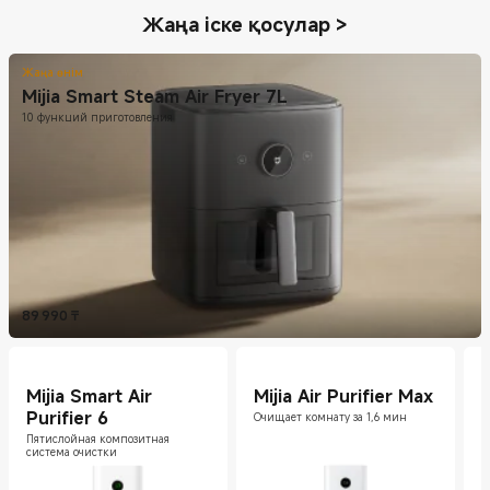
Жаңа іске қосулар
>
Жаңа өнім
Mijia Smart Steam Air Fryer 7L
10 функций приготовления
89 990
₸
Current Price ₸89990
Mijia Smart Air
Mijia Air Purifier Max
Purifier 6
Очищает комнату за 1,6 мин
Пятислойная композитная
В
система очистки