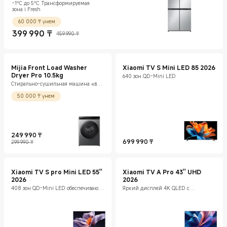
-1℃ до 5℃ Трансформируемая
зона i Fresh
60 000 ₸ үнем
399 990
₸
459 990 ₸
Current Price ₸399990
Нарықтағы баға 459 990 ₸
Mijia Front Load Washer
Xiaomi TV S Mini LED 85 2026
Dryer Pro 10.5kg
640 зон QD-Mini LED
Стирально-сушильная машина «все
в одном»
50 000 ₸ үнем
249 990
₸
Current Price ₸249990
Нарықтағы баға 299 990 ₸
699 990
₸
299 990 ₸
Current Price ₸699990
Xiaomi TV S pro Mini LED 55''
Xiaomi TV A Pro 43'' UHD
2026
2026
408 зон QD-Mini LED обеспечивают
Яркий дисплей 4K QLED с
глубокую контрастность и яркие
технологией сглаживания движения
детали