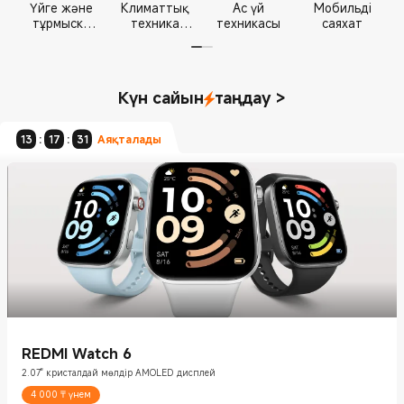
Үйге және
Климаттық
Ас үй
Мобильді
тұрмыска
техника
техникасы
саяхат
арналған
және
электроника
тазалау
Күн сайын
таңдау
>
13
:
17
:
30
Аяқталады
REDMI Watch 6
2.07" кристалдай мөлдір AMOLED дисплей
4 000 ₸ үнем