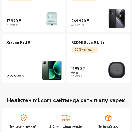
17 990
₸
269 990
₸
Current Price ₸17990
Нарықтағы баға 21 990 ₸
Current Price ₸269990
Нарықтағы баға 379 990 ₸
21 990 ₸
379 990 ₸
Xiaomi Pad 8
REDMI Buds 8 Lite
20% жеңілдік
11 990
₸
бастап
Current Price ₸11990
Нарықтағы баға 14 990 ₸
239 990
₸
14 990 ₸
Current Price ₸239990
Неліктен mi.com сайтында сатып алу керек
Тек ресми веб-сайт
2-5 күн ішінде жеткізу
Тегін қайтару