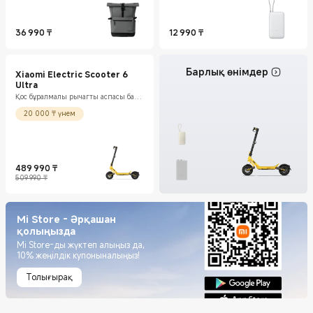
36 990
₸
12 990
₸
Current Price ₸36990
Current Price ₸12990
Барлық өнімдер
Xiaomi Electric Scooter 6
Ultra
Қос бұралмалы рычагты аспасы бар
12 дюймдік барлық жер үсті
шиналар
20 000 ₸ үнем
489 990
₸
Current Price ₸489990
Нарықтағы баға 509 990 ₸
509 990 ₸
Mi Store - Әрқашан
қолыңызда
Mi Store-ды жүктеп алыңыз да,
10% жеңілдік купоныналыңыз!
Толығырақ