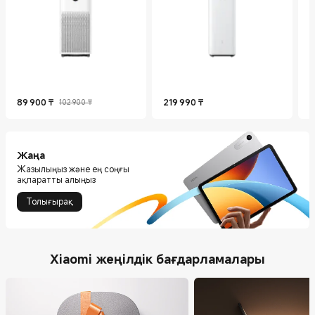
89 900
₸
219 990
₸
3
102 900 ₸
Current Price ₸89900
Нарықтағы баға 102 900 ₸
Current Price ₸219990
C
Жаңа
Жазылыңыз және ең соңғы
ақпаратты алыңыз
Толығырақ
Xiaomi жеңілдік бағдарламалары