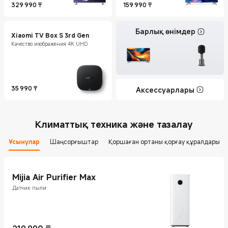
329 990
₸
159 990
₸
Current Price ₸329990
Current Price ₸159990
Барлық өнімдер
Xiaomi TV Box S 3rd Gen
Качество изображения 4K UHD
35 990
₸
Аксессуарлары
Current Price ₸35990
Климаттық техника және тазалау
Ұсынулар
Шаңсорғыштар
Қоршаған ортаны қорғау құралдары
Mijia Air Purifier Max
Датчик пыли