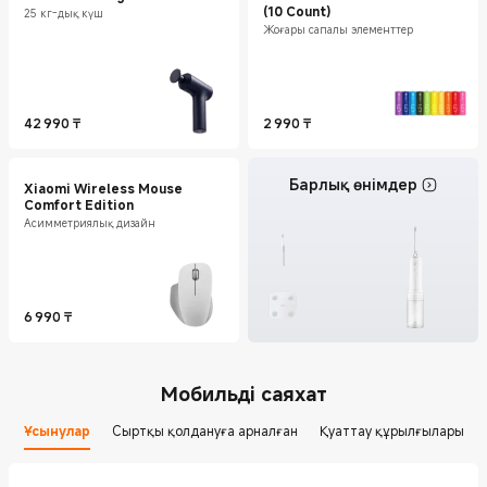
(10 Count)
25 кг-дық күш
Жоғары сапалы элементтер
42 990
₸
2 990
₸
Current Price ₸42990
Current Price ₸2990
Барлық өнімдер
Xiaomi Wireless Mouse
Comfort Edition
Асимметриялық дизайн
6 990
₸
Current Price ₸6990
Мобильді саяхат
Ұсынулар
Сыртқы қолдануға арналған
Қуаттау құрылғылары