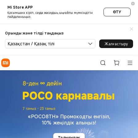
Xiaomi ресми дүкені – толы
Mi Store APP
ӨТУ
Қосымшаға кіріп, сауда жасаудың ыңғайлы мүмкіндігін
пайдаланыңыз.
Орынды және тілді таңдаңыз
Қазақстан / Қазақ тілі
Жалғастыру
«POCO8TH» Промокодты енгізіп,
10% жеңілдік алыңыз!
Толығырақ