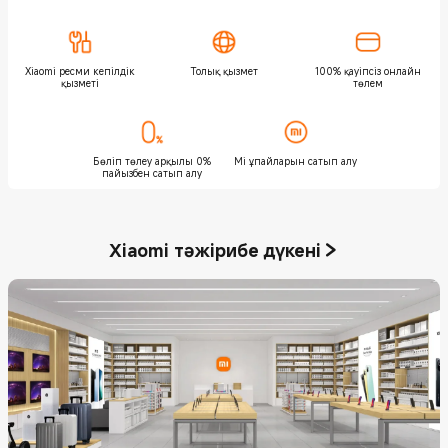
Xiaomi ресми кепілдік
Толық қызмет
100% қауіпсіз онлайн
қызметі
төлем
Бөліп төлеу арқылы 0%
Mi ұпайларын сатып алу
пайызбен сатып алу
Xiaomi тәжірибе дүкені