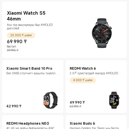
Xiaomi Watch S5
46mm
Аса тар жақтаулары бар AMOLED
дисплей
20 000 ₸ үнем
69 990
₸
бастап
Current Price ₸69990
Нарықтағы баға 89 990 ₸
89 990 ₸
Xiaomi Smart Band 10 Pro
REDMI Watch 6
Бес GNSS спутнигі арқылы тәуелсіз
2.07" кристалдай мөлдір AMOLED
позициялау
дисплей
4 000 ₸ үнем
49 990
₸
42 990
₸
Current Price ₸49990
Нарықтағы баға 53 990 ₸
53 990 ₸
Current Price ₸42990
REDMI Headphones NEO
Xiaomi Buds 6
42 дБ-ке дейін бейімделетін ANC
Harman Golden Ear Team-нің баптауы