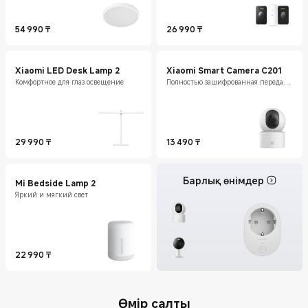
54 990
₸
26 990
₸
Current Price ₸54990
Current Price ₸26990
Xiaomi LED Desk Lamp 2
Xiaomi Smart Camera C201
Комфортное для глаз освещение
Полностью зашифрованная передача
данных
29 990
₸
13 490
₸
Current Price ₸29990
Current Price ₸13490
Барлық өнімдер
Mi Bedside Lamp 2
Яркий и мягкий свет
22 990
₸
Current Price ₸22990
Өмір салты