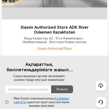
Xiaomi Authorized Store ADK River
Oskemen Kazakhstan
Улица Казахстан, 62，Усть-Каменогорск，
Необязательный，Восточно-Казахстанская
Xiaomi Authorized Store
Ақпараттық
бюллетеньдерімізге жазылу
үшін
Соңғы жаңалықтар мен эксклюзивті
ұсыныстарды алу үшін жазылыңыз
Жазылу
Мен Xiaomi компаниясының
Құпиялық
саясаты
құжатын оқып шықтым және
онымен келісемін