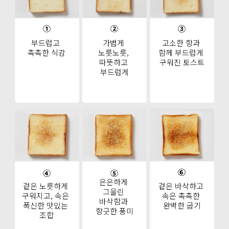
①
②
③
고소한 향과 
부드럽고 
가볍게 
함께 부드럽게 
촉촉한 식감
노릇노릇, 
구워진 토스트
따뜻하고 
부드럽게
⑥
④
⑤
은은하게 
겉은 바삭하고 
겉은 노릇하게 
그을린 
속은 촉촉한 
구워지고, 속은 
바삭함과 
완벽한 굽기
폭신한 맛있는 
향긋한 풍미
조합