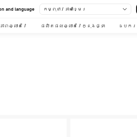
កម្ពុជា / ភាសាខ្មែរ
on and language
ខភាពឆ្លាតវៃ
ផលិតផលឆ្លាតវៃក្នុងផ្ទះ
ឧបករណ