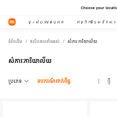
Choose your locati
ទូរស័ព្ទ/ថេប្លេត
នាទ្បិកា/ខ្សែរដៃសុ
ទំព័រដើម
/
ផលិតផលទាំងអស់
/
សំភារៈការិយាល័យ
ម៉ូដែល​ Xiaomi
សំភារៈការិយាល័យ
ម៉ូដែល REDMI
ប្រភេទ
ឧបករណ៏ពាក់ព័ន្ធ
ថ្មី