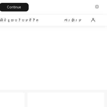
Continue
៍ជំនួយបរិបទជីវិត
ការគាំទ្រ