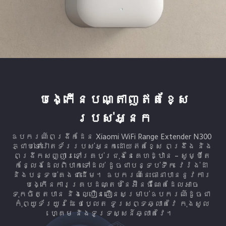
បង្កើនបណ្តាញឥតខ្សែ
របស់អ្នក
ឧបករណ៍ពង្រីកដែន Xiaomi WiFi Range Extender N300 
ភ្ជាប់ទៅរ៉ោតទ័ររបស់អ្នកដោយឥតខ្សែ ពង្រឹង និង​
ពង្រីកសញ្ញារទៅគ្រប់ជ្រុងនៃគេហដ្ឋាន – សូម្បី​តែ​
កន្លែងដែលពិបាកទៅដល់ ដូចជាបន្ទប់ទឹក វេរ៉ង់ដា 
និងបន្ទប់​គេង​ជាដើម។ ឧបករណ៍នេះធានាបាននូវការ
បង្កើនការគ្របដណ្តប់នៃ​អ៊ីនធឺណែតដែលអាច
ទុកចិត្តបាន និងល្បឿនលឿន​សម្រាប់​ឧបករណ៍ដូចជា 
កុំព្យូទ័រយួរដៃ ថេប្លេត ទូរសព្ទឆ្លាតវៃ កុងសូល
ហ្គេម និងទូរទស្សន៍ឆ្លាតវៃ។