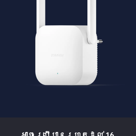
អាចប្រើបានរហូតដល់ 16 