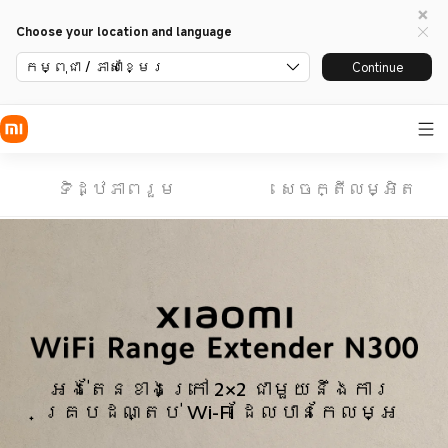
Choose your location and language
កម្ពុជា / ភាសាខ្មែរ
Continue
ទិដ្ឋភាពរួម
សេចក្តីលម្អិត
អង់តែនខាងក្រៅ 2×2 ជាមួយនឹងការ
គ្របដណ្តប់ Wi-Fi ដែលបានកែលម្អ