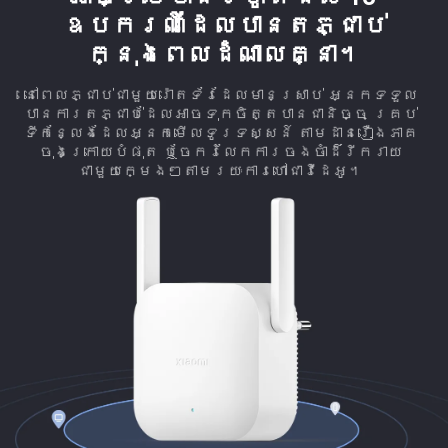
ឧបករណ៍​ដែល​បាន​តភ្ជាប់​
ក្នុងពេលដំណាលគ្នា។
នៅពេលភ្ជាប់ជាមួយរ៉ោតទ័រ​ដែលមានស្រាប់ អ្នកទទួល​
បាន​ការតភ្ជាប់ដែលអាចទុកចិត្តបានជានិច្ច គ្រប់​
ទីកន្លែង​​ដែលអ្នកមើលទូរទស្សន៍ តាមដាន​រឿងភាគ​
ចុងក្រោយ​បំផុត ឬចែករំលែក​ការចងចាំ​ដ៏​រីករាយ​
ជាមួយ​ក្មេងៗ​តាមរយៈ​ការហៅជាវីដេអូ។