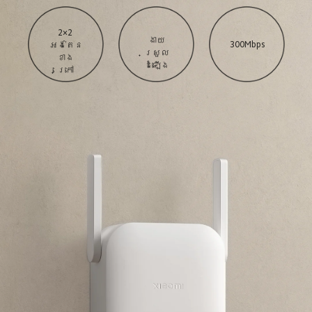
2×2

ងាយ
300Mbps
អង់តែន
ស្រួល
ខាង
ដំឡើង
ក្រៅ