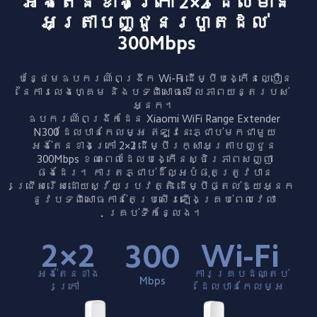
អង់តែនខាងក្រៅ 2×2 ដែលមាន
អត្រាបញ្ជូនរហូតដល់ 
300Mbps
បន្ថែមឧបករណ៍ពង្រីក Wi-Fi ដើម្បីបង្កើនល្បឿន​
នៃ​ការលេងហ្គេម និងបទពិសោធ​មើលភាពយន្តរបស់
អ្នក។ 

ឧបករណ៍ពង្រីកដែន Xiaomi WiFi Range Extender 
N300 ដែលបានកែលម្អ ឥឡូវនេះ​ភ្ជាប់​មកជាមួយ​
អង់តែនខាងក្រៅ 2×2 ដើម្បីរក្សាអត្រាបញ្ជូន 
300Mbps ខណៈពេលដែលបង្កើនស្ថិរភាពសញ្ញា
ផងដែរ។ ការតភ្ជាប់ដ៏ល្អបំផុតត្រូវបាន
ជ្រើសរើសដោយស្វ័យប្រវត្តិ ដើម្បីផ្តល់ឱ្យអ្នក
នូវបទពិសោធកាន់តែប្រសើរឡើង​គ្រប់​ពេលវេលា 
គ្រប់ទីកន្លែង។
2×2
Wi-Fi
300
អង់តែនខាង
ការគ្របដណ្តប់
Mbps
ក្រៅ
ដែលបានកែលម្អ