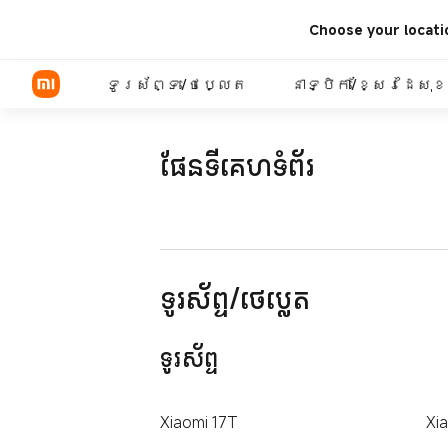
Choose your locati
ទូរស័ព្ទ/ថេប្លេត
នាទ្បិកា/ខ្សែរដៃសុ
ផែនទីគេហទំព័រ
ម៉ូដែល​ Xiaomi
ម៉ូដែល REDMI
ទូរស័ព្ទ/ថេប្លេត
ទូរស័ព្ទ
Xiaomi 17T
Xi