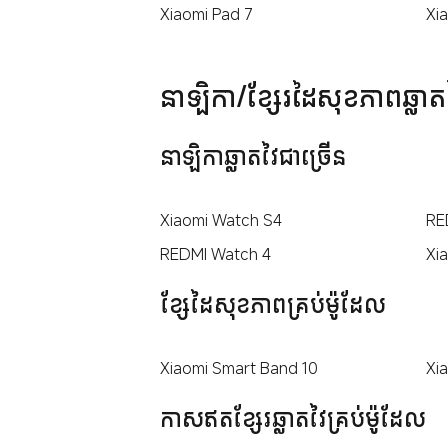
Xiaomi Pad 7
Xi
នាទ្បិកា/ខ្សែរដៃសុខភាពឆ្លាត
នាឡិកាឆ្លាតវៃជាច្រើន
Xiaomi Watch S4
RE
REDMI Watch 4
Xi
ខ្សែដៃសុខភាពគ្រប់ម៉ូដែល
Xiaomi Smart Band 10
Xi
កាសឥតខ្សែរឆ្លាតវៃគ្រប់ម៉ូដែល