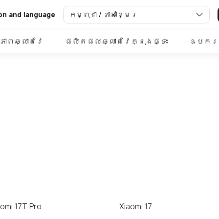
កម្ពុជា / ភាសាខ្មែរ
on and language
ខភាពឆ្លាតវៃ
ផលិតផលឆ្លាតវៃក្នុងផ្ទះ
ឧបករណ
aomi 17T Pro
Xiaomi 17