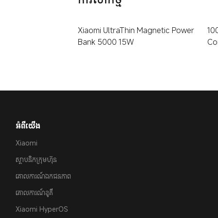
Xiaomi UltraThin Magnetic Power
10
Bank 5000 15W
Co
អំពីយើ​ង
Xiaomi
ស្ថាបនិកក្រុមហ៊ុន
គោលការណ៍ឯកជនភាព
គោលការណ៍​ខូគី
Xiaomi HyperOS