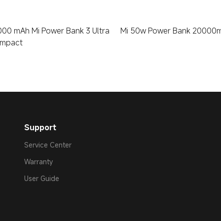
000 mAh Mi Power Bank 3 Ultra
Mi 50w Power Bank 20000
mpact
Support
Service Center
Warranty
User Guide