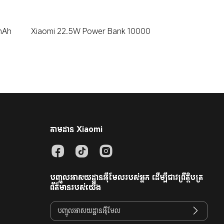
mAh
Xiaomi 22.5W Power Bank 10000
តាមដាន Xiaomi
បញ្ចូលអាសយដ្ឋានអ៊ីមែលរបស់អ្នក ដើម្បីជាវព្រឹត្តិបត្រ
ព័ត៌មានរបស់យើង