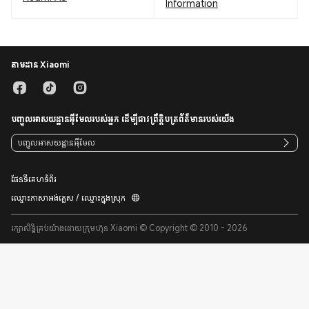
Information
តាមដាន Xiaomi
បញ្ចូលអាសយដ្ឋានអ៊ីមែលរបស់អ្នក ដើម្បីជាវព្រឹត្តិបត្រព័ត៌មានរបស់យើង
ផែនទីគេហទំព័រ
ឈ្មោះភាសាអង់គ្លេស / ឈ្មោះក្នុងស្រុក
រក្សាសិទ្ធិគ្រប់យ៉ាងដោយក្រុមហ៊ុន Xiaomi © Copyright © 2010 - 2026