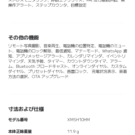
ストレスモニタリング、呼吸エクササイズ、PAI 活力指数評価、無
操作アラート、ステップカウンタ、目標設定
その他の機能
リモート写真撮影、音楽再生、電話機の位置特定、電話機のミュー
ト、電話機のロック解除、着信通知、マナーモード、WhatsApp 通
知、アプリメッセージアラート、カレンダリマインダ、イベントリ
マインダ、天気予報、タイマー、カウントダウンタイマ、アラー
ム、Bluetooth ブロードキャスト、オンラインダイヤル、カスタム
ダイヤル、プリセットダイヤル、画面ロック、 充電状況表示、装着
方法の選択、OTA アップグレード
寸法および仕様
モデル番号
XMSH10HM
本体正味重量
11.9 g