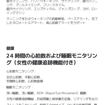
屋外ランニング、パワーウォーキング、サイクリング、屋内ランニ
ング、プールスイミング、フリースタイル、

屋内サイクリング、エリプティカル、ジャンプロープ、ヨガ、ロー
イングマシン
ランニングまたはウォーキングの自動検知、ペースアラート、完了
したキロメートルアラート、高心拍数アラートをサポート
健康
24 時間の心拍数および睡眠モニタリン
グ（女性の健康追跡機能付き）
心拍数モニタリング：
全日心拍数、手動心拍数、

安静時心拍数、心拍数曲線
睡眠モニタリング：
深い睡眠、浅い睡眠、REM（Rapid Eye Movement）睡眠
女性の健康追跡機能：月経周期と排卵期を記録、リマインダを出力