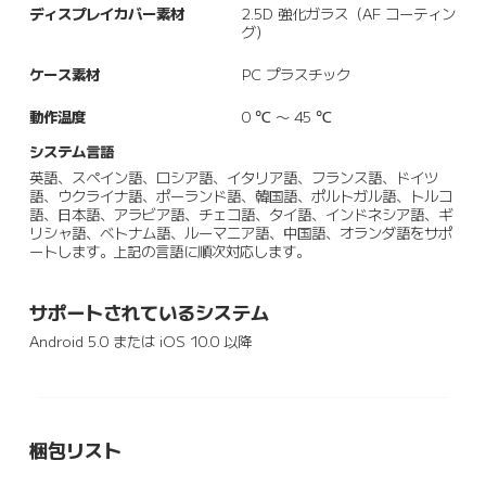
ディスプレイカバー素材
2.5D 強化ガラス（AF コーティン
グ）
ケース素材
PC プラスチック
動作温度
0 ℃ ～ 45 ℃
システム言語
英語、スペイン語、ロシア語、イタリア語、フランス語、ドイツ
語、ウクライナ語、ポーランド語、韓国語、ポルトガル語、トルコ
語、日本語、アラビア語、チェコ語、タイ語、インドネシア語、ギ
リシャ語、ベトナム語、ルーマニア語、中国語、オランダ語をサポ
ートします。上記の言語に順次対応します。
サポートされているシステム
Android 5.0 または iOS 10.0 以降
梱包リスト