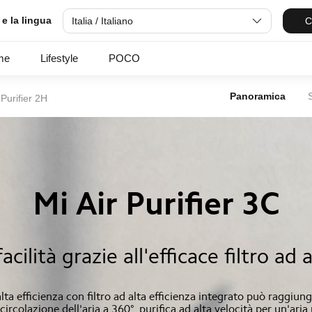
 e la lingua
Italia / Italiano
C
me
Lifestyle
POCO
Panoramica
 Purifier 2H
Mi Air Purifier 3C
cilità grazie all'efficace filtro ad 
ad alta efficienza con filtro ad alta efficienza integrato può ragg
circolazione dell'aria a 360°, purifica ad alta velocità per un'aria 