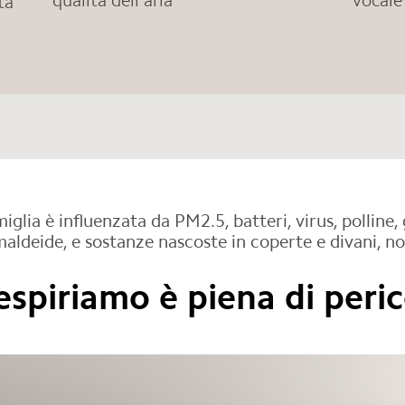
qualità dell'aria
vocale
tà
miglia è influenzata da PM2.5, batteri, virus, polline,
aldeide, e sostanze nascoste in coperte e divani, no
respiriamo è piena di peric