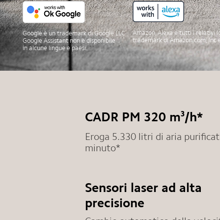
Amazon, Alexa e tutti i relativi 
Google è un trademark di Google LLC
trademark di Amazon.com, Inc e de
Google Assistant non è disponibile
in alcune lingue e paesi.
CADR PM 320 m³/h*
Eroga 5.330 litri di aria purificat
minuto*
Sensori laser ad alta
precisione