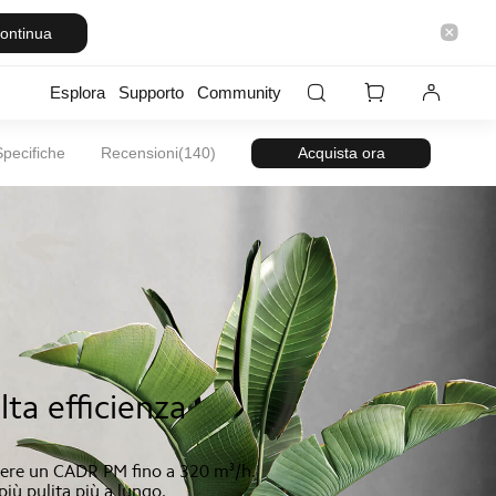
ontinua
Esplora
Supporto
Community
Specifiche
Recensioni(140)
Acquista ora
alta efficienza
iungere un CADR PM fino a 320 m³/h.
più pulita più a lungo.