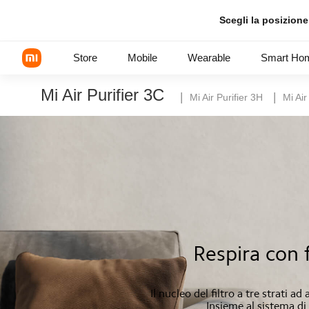
Scegli la posizione
Store
Mobile
Wearable
Smart Ho
Mi Air Purifier 3C
|
|
Mi Air Purifier 3H
Mi Air
Xiaomi Series
REDMI Series
POCO
Respira con fa
Il nucleo del filtro a tre strati 
Insieme al sistema di 