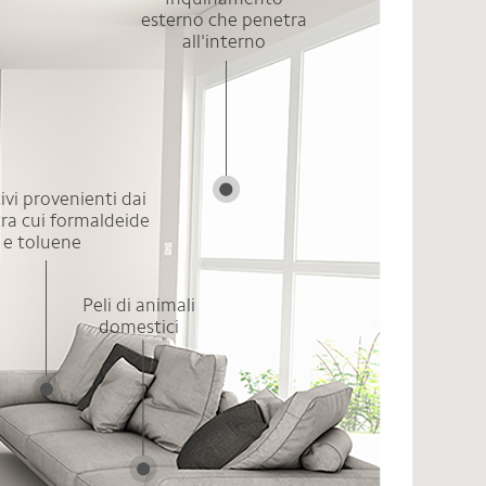
esterno che penetra
all'interno
ivi provenienti dai
tra cui formaldeide
e toluene
Peli di animali
domestici