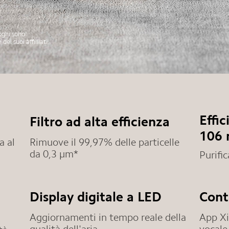
loghi sono
i suoi affilliati.
Effic
Filtro ad alta efficienza
106 
a al
Rimuove il 99,97% delle particelle
da 0,3 μm*
Purifi
Display digitale a LED
Contr
Aggiornamenti in tempo reale della
App Xi