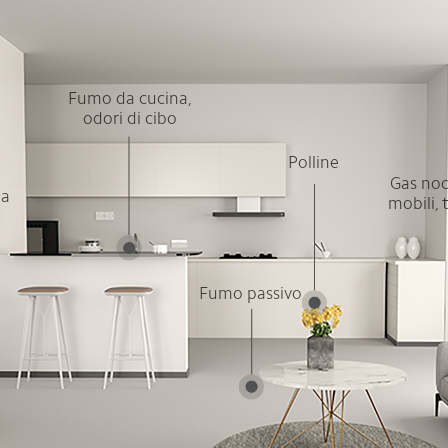
Fumo da cucina,
odori di cibo
Polline
Gas noc
ia
mobili, 
Fumo passivo