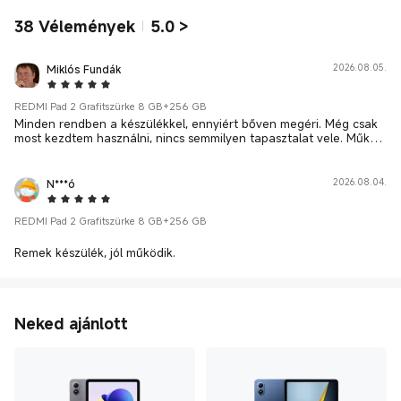
38
Vélemények
5.0
>
Miklós Fundák
2026.08.05.
5 Star
REDMI Pad 2 Grafitszürke 8 GB+256 GB
Minden rendben a készülékkel, ennyiért bőven megéri. Még csak
most kezdtem használni, nincs semmilyen tapasztalat vele. Működi
k.
N***ó
2026.08.04.
5 Star
REDMI Pad 2 Grafitszürke 8 GB+256 GB
Remek készülék, jól működik.
Neked ajánlott