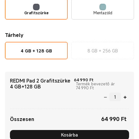
Grafitszürke
Mentazöld
Tárhely
4 GB + 128 GB
8 GB + 256 GB
Current Price Ft64990
64 990
Ft
REDMI Pad 2 Grafitszürke
Ajánl
Termék bevezető ár
4 GB+128 GB
74 990 Ft
64 990
Ft
Current Price Ft64990.00
Összesen
Kosárba