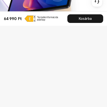
Termékinformációs
64 990
Ft
Kosárba
Current Price Ft64990
adatlap