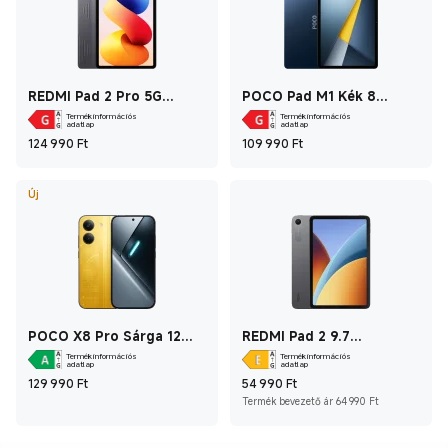
REDMI Pad 2 Pro 5G
POCO Pad M1 Kék 8
Grafitszürke 6GB+128GB
GB+256 GB
Termékinformációs
Termékinformációs
adatlap
adatlap
Current Price Ft124 990
Current Price Ft1
124 990
Ft
109 990
Ft
Új
POCO X8 Pro Sárga 12
REDMI Pad 2 9.7
GB+512 GB
Grafitszürke 4 GB+64 GB
Termékinformációs
Termékinformációs
adatlap
adatlap
Current Price Ft129 990
Current Price Ft54
129 990
Ft
54 990
Ft
Ajánlott 
Termék bevezető ár 64 990 Ft