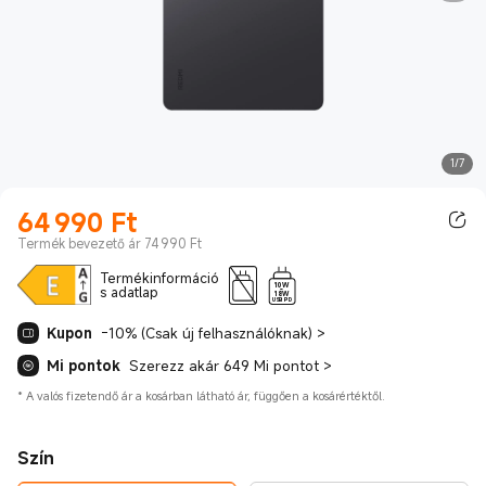
1/7
64 990
Ft
Current Price Ft64990.00
Termék bevezető ár 74 990 Ft
Termékinformáció
10W
s adatlap
-
18W
USB PD
Kupon
-10% (Csak új felhasználóknak)
>
Mi pontok
Szerezz akár 649 Mi pontot
>
*
A valós fizetendő ár a kosárban látható ár, függően a kosárértéktől.
Szín