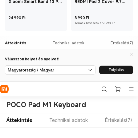
Xiaomi Smart Band 10 Pro
REDMI Pad 2 Cover 9.7
Levendularózsaszín
(Gray) Szürke
Current Price Ft24 990
Current Price Ft3 9
24 990
Ft
3 990
Ft
Ajánlott f
Termék bevezető ár 6 990 Ft
Áttekintés
Technikai adatok
Értékelés(7)