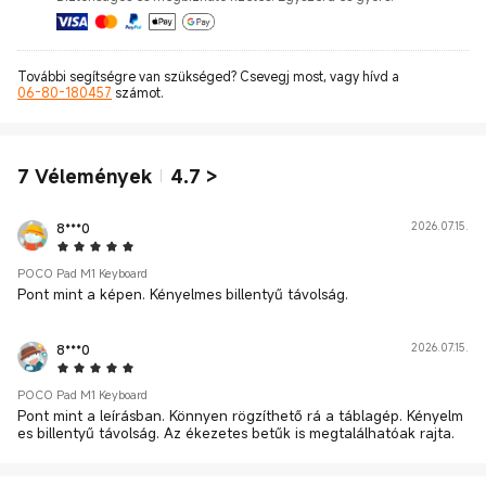
További segítségre van szükséged? Csevegj most, vagy hívd a
06-80-180457
számot.
7
Vélemények
4.7
>
8***0
2026.07.15.
5 Star
POCO Pad M1 Keyboard
Pont mint a képen. Kényelmes billentyű távolság.
8***0
2026.07.15.
5 Star
POCO Pad M1 Keyboard
Pont mint a leírásban. Könnyen rögzíthető rá a táblagép. Kényelm
es billentyű távolság. Az ékezetes betűk is megtalálhatóak rajta.