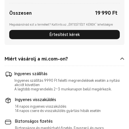
19 990
Ft
Current Price Ft19990.00
Összesen
Megvásárolnád ezt a terméket? Kattints az „ÉRTESÍTÉST KÉREK” lehetőségre
Értesítést kérek
Miért vásárolj a mi.com-on?
Ingyenes szállítás
Ingyenes szállítás 9990 Ft feletti megrendelések esetén a nyitási
akciót követően
A legtöbb megrendelés 2–3 munkanapon belül megérkezik.
Ingyenes visszaküldés
14 napos ingyenes visszaküldés
14 napos csere és visszaküldés gyártási hibák esetén
Biztonságos fizetés
Biztonságos és megbízható fizetés. Egyszerű és gyors.