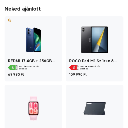
Neked ajánlott
Új
REDMI 17 4GB + 256GB
POCO Pad M1 Szürke 8
Kék
GB+256 GB
Termékinformációs
Termékinformációs
adatlap
adatlap
Current Price Ft69 990
Current Price Ft1
69 990
Ft
109 990
Ft