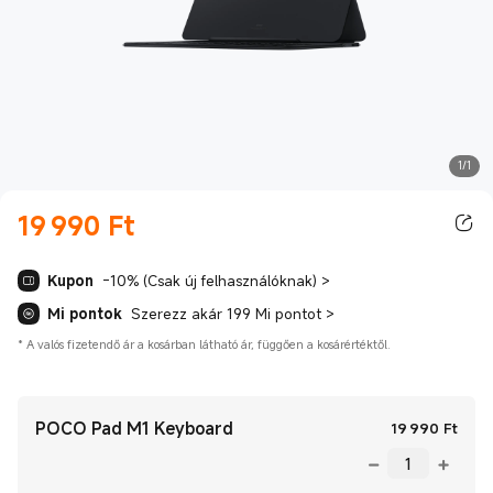
1/1
19 990
Ft
Current Price Ft19990.00
Kupon
-10% (Csak új felhasználóknak)
>
Mi pontok
Szerezz akár 199 Mi pontot
>
*
A valós fizetendő ár a kosárban látható ár, függően a kosárértéktől.
POCO Pad M1 Keyboard
Curr
19 990
Ft