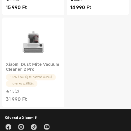
15 990
Ft
14 990
Ft
Current Price Ft15990.00
Current Price Ft14990.00
Xiaomi Dust Mite Vacuum
Cleaner 2 Pro
-10% (Csak új felhasználóknak)
Ingyenes szállítás
4.5
(
2
)
31 990
Ft
Current Price Ft31990.00
Kövesd a Xiaomit!