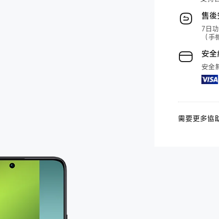
售後
7日
（手
安全
安全
需要更多協