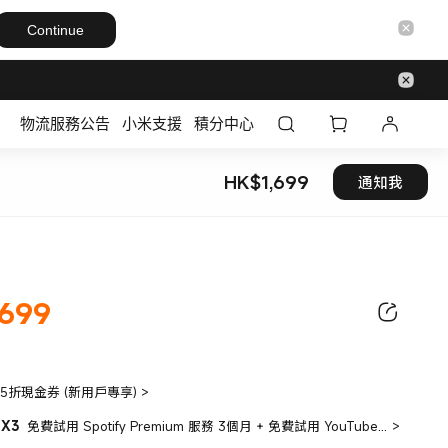
Continue
物流服務公告
小米支援
積分中心
HK$
1,699
通知我
現價 HK$1699
,699
99.00
95折現金券 (新用戶專享)
>
X3
免費試用 Spotify Premium 服務 3個月 + 免費試用 YouTube Premium 2個月 + 學生優惠
>