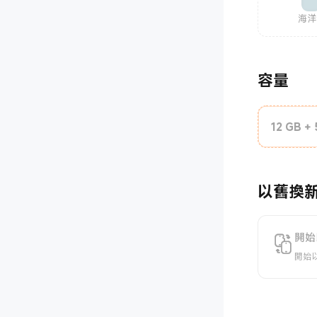
海洋
容量
12 GB +
以舊換
開始
開始