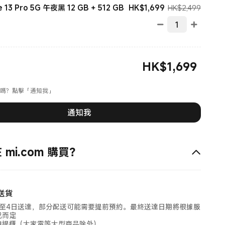
現價 HK$1699.00
市場價格
HK$
1,699
HK$2,499
e 13 Pro 5G 午夜黑 12 GB + 512 GB
HK$
1,699
現價 HK$1699.00
嗎？點擊「通知我」
通知我
mi.com 購買？
送貨
2至4日送達，部分配送可能需要提前預約。最終送達日期將根據服
況而定
自提櫃（大家電等大型商品除外）