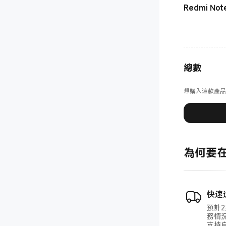
Redmi Not
總數
想購入這款產品
為何要在 
快速
預計
務情
支持