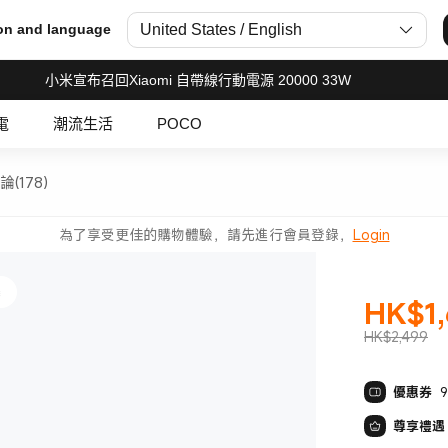
United States / English
on and language
小米宣布召回Xiaomi 自帶線行動電源 20000 33W
螢幕
電
潮流生活
POCO
論(178)
為了享受更佳的購物體驗，請先進行會員登錄，
Login
機
HK$
1
現價 HK$16
HK$2,499
優惠券
螢幕
尊享禮遇 