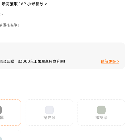
最高獲取 169 小米積分
>
>
款價格為準！
%現金回贈，$3000以上帳單享免息分期！
瞭解更多 >
黑
極光紫
橄榄绿