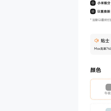
小米積分
以舊換新
*
活動以最終付
貼士
Mox高達7
顏色
午夜