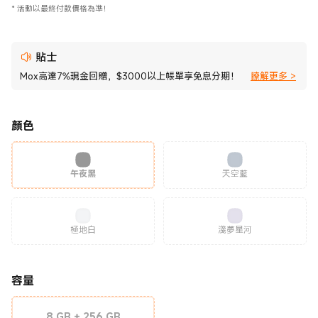
*
活動以最終付款價格為準！
貼士
Mox高達7%現金回贈，$3000以上帳單享免息分期！
瞭解更多 >
顏色
午夜黑
天空藍
極地白
淺夢星河
容量
8 GB + 256 GB