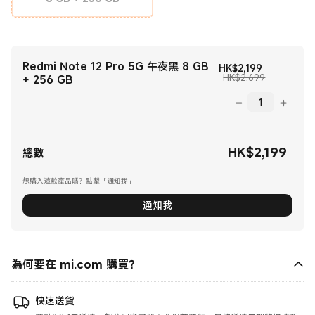
Redmi Note 12 Pro 5G 午夜黑 8 GB
現價 HK$219
HK$
2,199
市場價格 HK$
HK$2,699
+ 256 GB
HK$
2,199
現價 HK$2199.00
總數
想購入這款產品嗎？點擊「通知我」
通知我
為何要在 mi.com 購買？
快速送貨