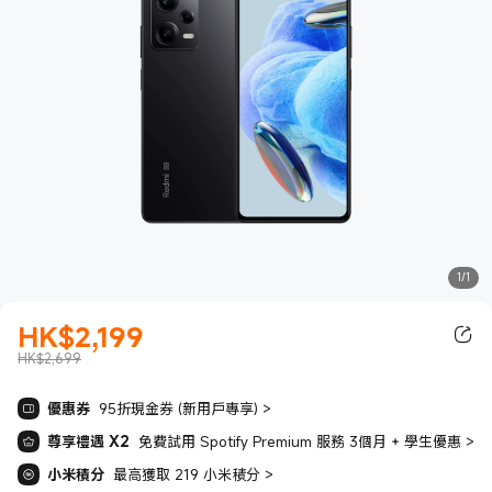
1/1
HK$
2,199
現價 HK$2199.00
HK$2,699
優惠券
95折現金券 (新用戶專享)
>
尊享禮遇 X2
免費試用 Spotify Premium 服務 3個月 + 學生優惠
>
小米積分
最高獲取 219 小米積分
>