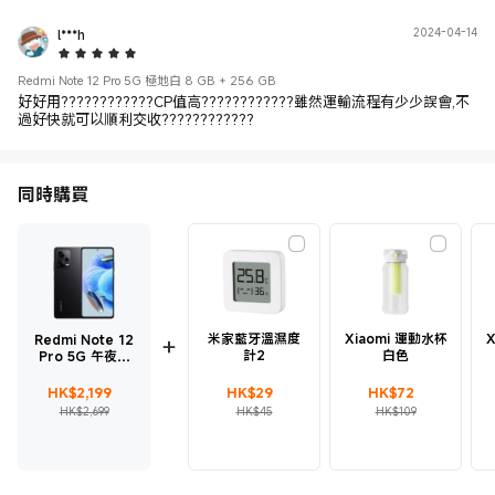
l***h
2024-04-14
5 Star
Redmi Note 12 Pro 5G 極地白 8 GB + 256 GB
好好用????????????CP值高????????????雖然運輸流程有少少誤會,不
過好快就可以順利交收????????????
同時購買
米家藍牙溫濕度
Xiaomi 運動水杯
X
Redmi Note 12
計2
白色
Pro 5G 午夜黑
8 GB + 256 GB
現價 HK$2199
市場價格 HK$2,699
現價 HK$29
市場價格 HK$45
現價 HK$72
市場價格 HK$109
HK$
2,199
HK$
29
HK$
72
HK$2,699
HK$45
HK$109