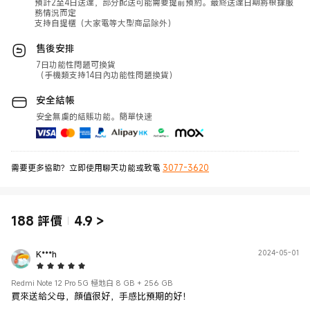
預計2至4日送達，部分配送可能需要提前預約。最終送達日期將根據服
務情況而定
支持自提櫃（大家電等大型商品除外）
售後安排
7日功能性問題可換貨
（手機類支持14日內功能性問題換貨）
安全結帳
安全無虞的結賬功能。簡單快速
需要更多協助？立即使用聊天功能或致電
3077-3620
188
評價
4.9
>
K***h
2024-05-01
5 Star
Redmi Note 12 Pro 5G 極地白 8 GB + 256 GB
買來送給父母，顔值很好，手感比預期的好！